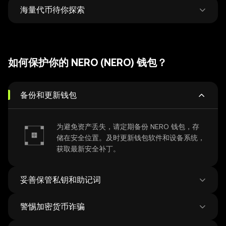
全局管理。
海量代币待你探索
在 500 家 DEX 和38 个 NFT 市场中锁定最优价
格，灵活兑换与跨链，交易一步到位。
每周平均新增 12 万新币种，探索超过 100 万种
代币，轻松把握市场最新动向。
如何保护你的 NERO (NERO) 钱包？
备份和更新钱包
为避免资产丢失，请定期备份 NERO 钱包，存
储在安全位置。及时更新钱包软件和设备系统，
获取最新安全补丁。
妥善保管私钥和助记词
警惕加密货币诈骗
在联网设备上保存助记词存在风险，请使用线下
的方式妥善保管助记词，切勿将助记词透露给任