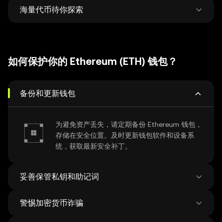
全局管理。
海量代币待你探索
在 500 家 DEX 和38 个 NFT 市场中锁定最优价
格，灵活兑换与跨链，交易一步到位。
每周平均新增 12 万新币种，探索超过 100 万种
代币，轻松把握市场最新动向。
如何保护你的 Ethereum (ETH) 钱包？
备份和更新钱包
为避免资产丢失，请定期备份 Ethereum 钱包，
存储在安全位置。及时更新钱包软件和设备系
统，获取最新安全补丁。
妥善保管私钥和助记词
警惕加密货币诈骗
在联网设备上保存助记词存在风险，请使用线下
的方式妥善保管助记词，切勿将助记词透露给任