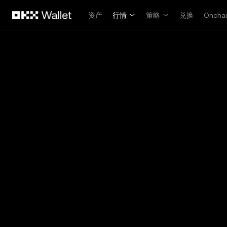
跳转至主要内容
资产
行情
策略
兑换
Oncha