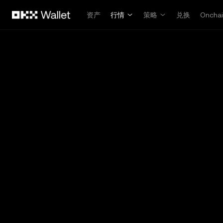
跳转至主要内容
资产
行情
策略
兑换
Oncha