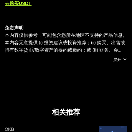
去购买USDT
免责声明
本内容仅供参考，可能包含您所在地区不支持的产品信息。
本内容无意提供 (i) 投资建议或投资推荐；(ii) 购买、出售或
持有数字货币/数字资产的要约或邀约；或 (iii) 财务、会
计、法律或税务建议。持有数字货币/数字资产 (包括稳定币
展开
和 NFT) 存在较高风险，其价值可能大幅波动。您应根据您
的财务状况和风险承受能力，仔细考虑交易或持有数字货
币/数字资产是否适合您。有关您的具体情况，请咨询您的
法律/税务/投资专业人士。本帖中的所有信息 (包括市场数
据与统计资料) 仅作一般性参考。某些内容可能由人工智能
(AI) 工具生成或辅助。虽然我们在编写相关数据和图表时已
采取一切合理措施确保准确，但我们不对其中可能存在的任
相关推荐
何事实错误或遗漏承担任何责任。OKX Wallet 及相关服务
并非由欧易交易所直接提供，受
OKX Web3 生态系统服务
OKB
条款
约束。