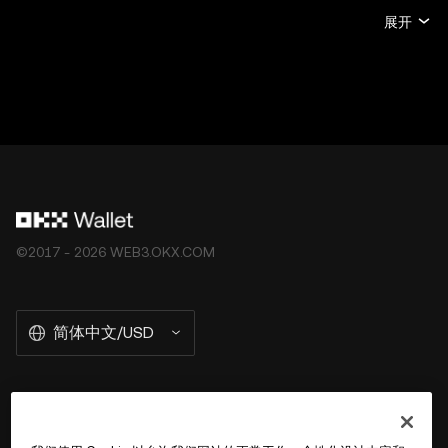
计、法律或税务建议。持有数字货币/数字资产 (包括稳定币
展开
和 NFT) 存在较高风险，其价值可能大幅波动。您应根据您
的财务状况和风险承受能力，仔细考虑交易或持有数字货
币/数字资产是否适合您。有关您的具体情况，请咨询您的
法律/税务/投资专业人士。本帖中的所有信息 (包括市场数
据与统计资料) 仅作一般性参考。某些内容可能由人工智能
(AI) 工具生成或辅助。虽然我们在编写相关数据和图表时已
采取一切合理措施确保准确，但我们不对其中可能存在的任
何事实错误或遗漏承担任何责任。OKX Wallet 及相关服务
并非由欧易交易所直接提供，受
OKX Web3 生态系统服务
©2017 - 2026 WEB3.OKX.COM
条款
约束。
简体中文/USD
关于 OKX Wallet