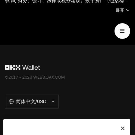
或 (iii) 财务、会计、法律或税务建议。数字资产（包括稳定
币和 NFT）受市场波动影响， 涉及高风险，并且可能会贬
展开
值。关于交易或持有数字资产是否适合您的相关问题，请咨
询您的法律/税务/投资专业人士。OKX Web3 钱包仅为一种
自托管钱包软件服务，让您可以发现并与第三方平台交互，
OKX Web3 钱包无法控制此类第三方平台的服务，也不对
其承担任何责任。并非所有产品均在所有地区提供。OKX
Web3 钱包及其相关服务不是由 OKX 交易所提供的，并受
OKX Web3 生态系统服务条款
的约束。
©2017 - 2026 WEB3.OKX.COM
简体中文/USD
关于 OKX Wallet