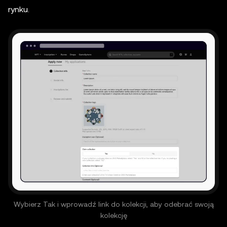
rynku.
Wybierz Tak i wprowadź link do kolekcji, aby odebrać swoją
kolekcję