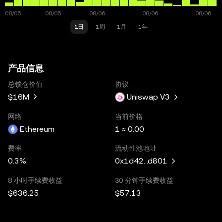
1日
1周
1月
1年
产品信息
总锁仓价值
协议
$16M
Uniswap V3
网络
当前价格
Ethereum
1 ≈ 0.00
费率
流动性池地址
0.3%
0x1d42...d801
8 小时手续费收益
30 分钟手续费收益
$636.25
$57.13