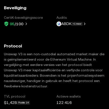
Beveiliging
CertiK-beveiligingsscore
Audits
ABDK
95
/100
+1 meer
Protocol
Uniswap V3 is een non-custodial automated market maker die
is geïmplementeerd voor de Ethereum Virtual Machine. In
vergelijking met eerdere versies van het protocol biedt
Uniswap V3 meer kapitaalefficiëntie en verfijnde controle voor
liquiditeitsaanbieders. Bovendien is het prijsinformatiesysteem
nauwkeuriger, handiger in gebruik en heeft het protocol een
flexibelere kostenstructuur.
TVL protocol
Actieve wallets
$1,42B
122.416
Positie 14