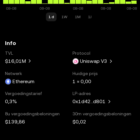
1 d
1W
1M
1J
Info
TVL
Protocol
$16,01M
Uniswap V3
Netwerk
Huidige prijs
Ethereum
1 ≈ 0,00
Vergoedingstarief
LP-adres
0,3%
0x1d42...d801
8u vergoedingsbeloningen
30m vergoedingsbeloningen
$139,86
$0,02