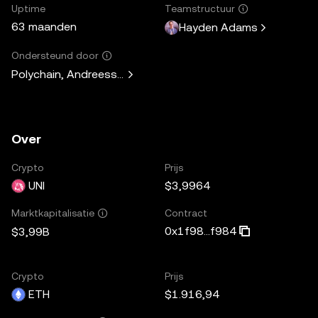
Uptime
Teamstructuur
63 maanden
Hayden Adams
Ondersteund door
Polychain, Andreessen Horowitz, Paradigm, Variant Fund, 
Over
Crypto
Prijs
UNI
$3,9964
Contract
Marktkapitalisatie
0x1f98...f984
$3,99B
Crypto
Prijs
ETH
$1.916,94