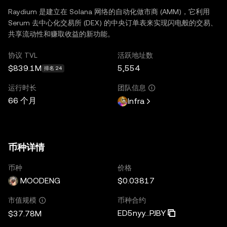
Raydium 是建立在 Solana 网络的自动化做市商 (AMM)，它利用
Serum 去中心化交易所 (DEX) 的中央订单表来实现闪电般的交易、
共享流动性和赚取收益的新功能。
协议 TVL
活跃地址数
$839.1M
5,554
排名 24
运行时长
团队信息
66 个月
Infra
币种详情
币种
价格
MOODENG
$0.03817
币种合约
市值规模
ED5nyy...PJBY
$37.78M