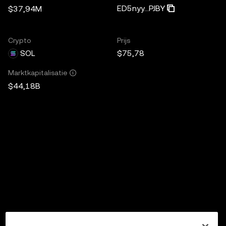
ED5nyy...PJBY
$37,94M
Crypto
Prijs
SOL
$75,78
Marktkapitalisatie
$44,18B