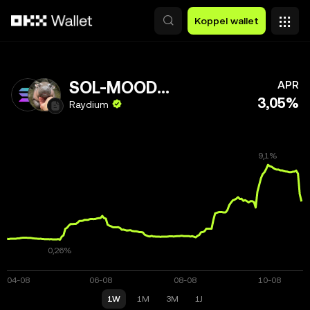
Overslaan naar hoofdinhoud
Koppel wallet
SOL-MOODENG
APR
3,05%
Raydium
1W
1M
3M
1J