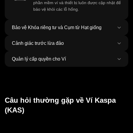
phần mềm ví và thiết bị luôn được cập nhật để
bảo vệ khỏi các lỗ hổng.
Bảo vệ Khóa riêng tư và Cụm từ Hạt giống
Cảnh giác trước lừa đảo
Không bao giờ chia sẻ
khóa riêng tư Kaspa
hoặc cụm từ khôi phục. Tránh chụp ảnh màn
Quản lý cấp quyền cho Ví
hình hoặc lưu trữ trực tuyến các chi tiết nhạy
Cảnh giác trước những trò lừa đảo nhắm vào
cảm này, đồng thời cân nhắc sử dụng ví phần
ví Kaspa
của bạn. Luôn tải xuống phần mềm
cứng để tăng cường bảo vệ.
ví từ các nguồn chính thức và thận trọng với
Thường xuyên kiểm tra và thu hồi phê duyệt
các tin nhắn rác.
chưa sử dụng đối với
dApp
và token để bảo
vệ Kaspa của bạn. Đảm bảo bạn xác minh địa
chỉ người nhận trước khi thực hiện bất kỳ giao
Câu hỏi thường gặp về Ví Kaspa
dịch nào
(KAS)