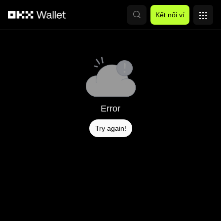
Chuyển đến nội dung chính
Kết nối ví
Error
Try again!