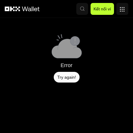
Chuyển đến nội dung chính
Kết nối ví
Error
Try again!