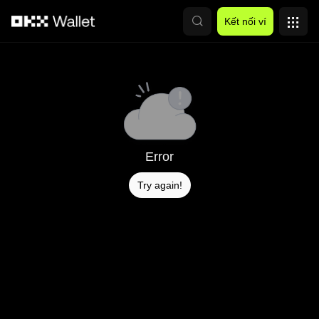
Chuyển đến nội dung chính
Kết nối ví
Error
Try again!