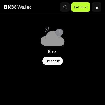
Chuyển đến nội dung chính
Kết nối ví
Error
Try again!