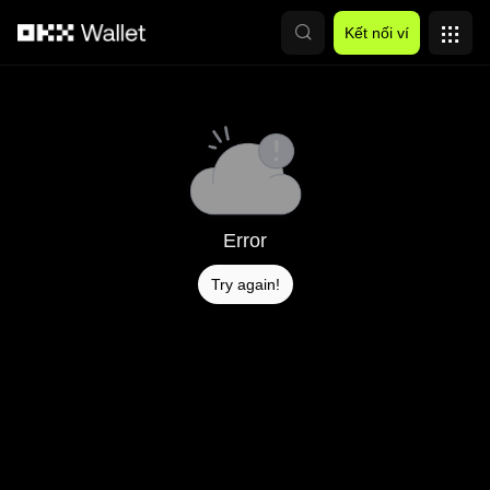
Chuyển đến nội dung chính
Kết nối ví
Error
Try again!