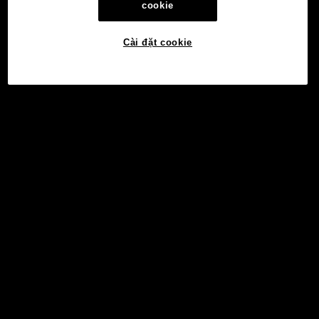
cookie
Cài đặt cookie
©2017 - 2026 WEB3.OKX.COM
Tiếng Việt/USD