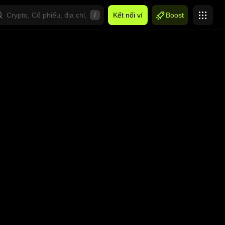
/
Kết nối ví
Boost