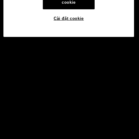
cookie
Cài đặt cookie
©2017 - 2026 WEB3.OKX.COM
Tiếng Việt/USD