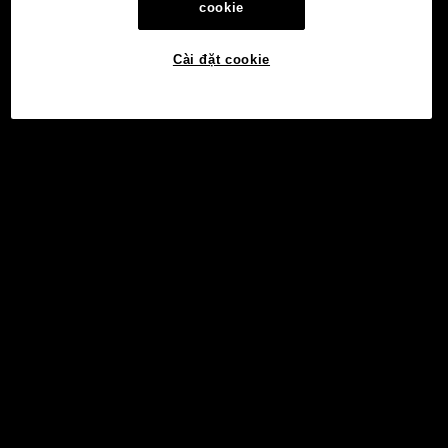
cookie
Cài đặt cookie
©2017 - 2026 WEB3.OKX.COM
Tiếng Việt/USD