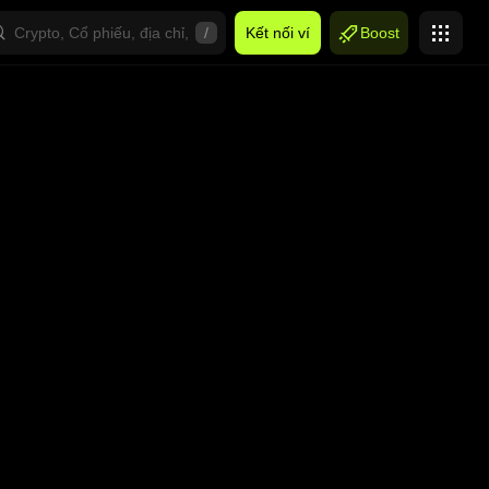
/
Kết nối ví
Boost