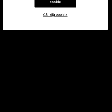
cookie
Cài đặt cookie
©2017 - 2026 WEB3.OKX.COM
Tiếng Việt/USD