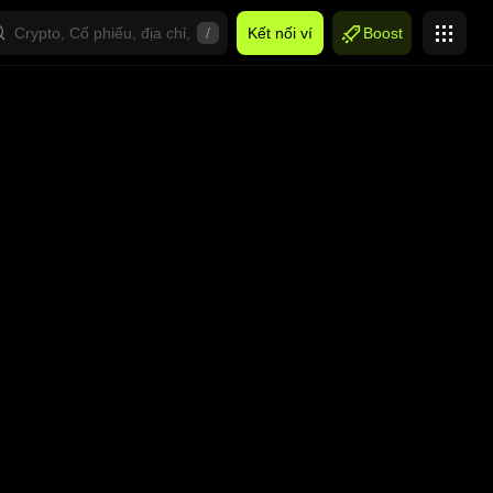
/
Kết nối ví
Boost