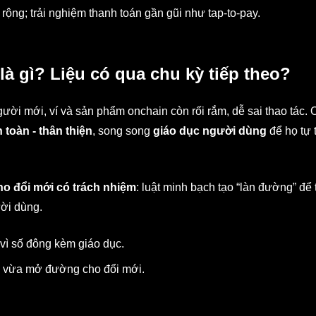
ộng; trải nghiệm thanh toán gần gũi như tap-to-pay.
là gì? Liệu có qua chu kỳ tiếp theo?
gười mới, ví và sản phẩm onchain còn rối rắm, dễ sai thao tác.
n toàn - thân thiện
, song song
giáo dục người dùng
để họ tự 
ho đổi mới có trách nhiệm
: luật minh bạch tạo “làn đường” để 
ời dùng.
ế vì số đông kèm giáo dục.
, vừa mở đường cho đổi mới.