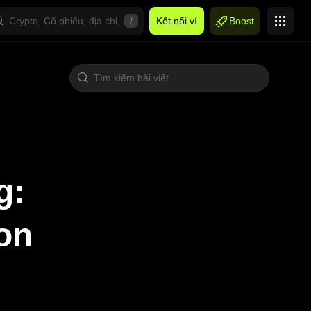
/
Kết nối ví
Boost
g:
on