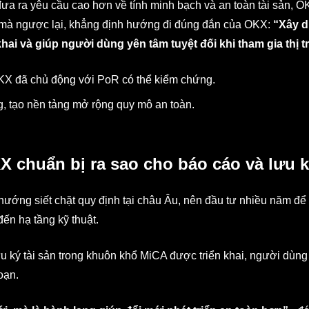
đưa ra yêu cầu cao hơn về tính minh bạch và an toàn tài sản, 
, mà ngược lại, khẳng định hướng đi đúng đắn của OKX:
“Xây 
ai và giúp người dùng yên tâm tuyệt đối khi tham gia thị 
KX đã chủ động với PoR có thể kiểm chứng.
g, tạo nền tảng mở rộng quy mô an toàn.
KX chuẩn bị ra sao cho báo cáo và lưu 
ướng siết chặt quy định tại châu Âu, nên đầu tư nhiều năm để
đến hạ tầng kỹ thuật.
u ký tài sản trong khuôn khổ MiCA được triển khai, người dùng 
oạn.