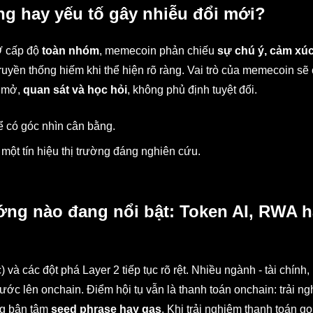
ng hay yếu tố gây nhiễu đổi mới?
Ở cấp độ
toàn nhóm
, memecoin phản chiếu
sự chú ý, cảm xú
truyền thống hiếm khi thể hiện rõ ràng. Vai trò của memecoin sẽ
i mở,
quan sát và học hỏi
, không phủ định tuyệt đối.
 có góc nhìn cân bằng.
một tín hiệu thị trường đáng nghiên cứu.
ướng nào đang nổi bật: Token AI, RWA 
à các đột phá Layer 2 tiếp tục rõ rệt. Nhiều ngành - tài chính,
g bước lên onchain. Điểm hội tụ vẫn là thanh toán onchain: trải n
ng bận tâm
seed phrase hay gas
. Khi trải nghiệm thanh toán g