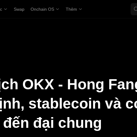
ợc
Swap
Onchain OS
Thêm
ịch OKX - Hong Fan
nh, stablecoin và c
 đến đại chung