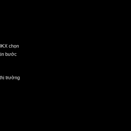
 OKX chọn
tin bước
thị trường