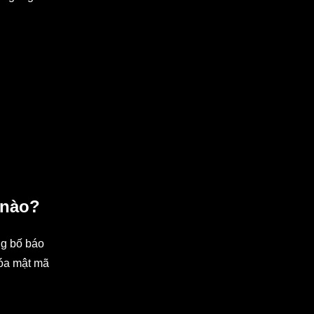
 nào?
ng bố báo
hóa mật mã