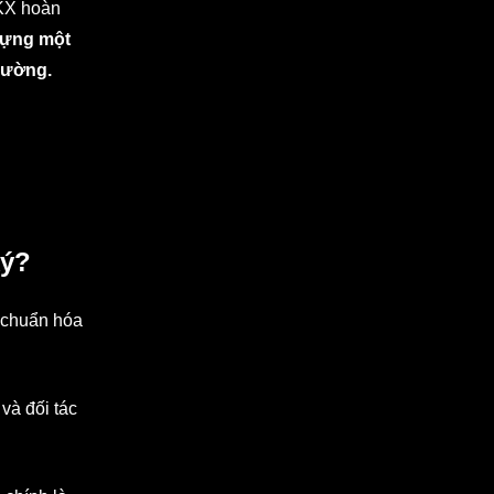
OKX hoàn
dựng một
trường.
ký?
 chuẩn hóa
và đối tác