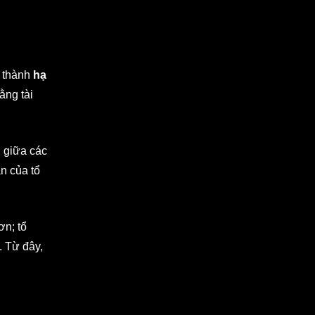
ở thành
hạ
ằng tài
h giữa các
n của tổ
ơn; tổ
. Từ đây,