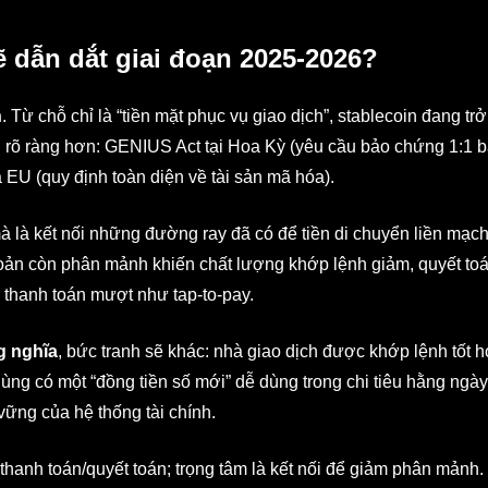
 dẫn dắt giai đoạn 2025-2026?
n
. Từ chỗ chỉ là “tiền mặt phục vụ giao dịch”, stablecoin đang tr
rõ ràng hơn: GENIUS Act tại Hoa Kỳ (yêu cầu bảo chứng 1:1 b
a EU (quy định toàn diện về tài sản mã hóa).
à là kết nối những đường ray đã có để tiền di chuyển liền mạc
hoản còn phân mảnh khiến chất lượng khớp lệnh giảm, quyết toá
 thanh toán mượt như tap-to-pay.
g nghĩa
, bức tranh sẽ khác: nhà giao dịch được khớp lệnh tốt h
ng có một “đồng tiền số mới” dễ dùng trong chi tiêu hằng ngày
ững của hệ thống tài chính.
thanh toán/quyết toán; trọng tâm là kết nối để giảm phân mảnh.