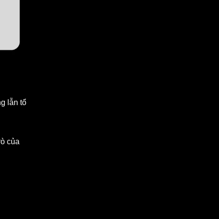
g lẫn tổ
rò của