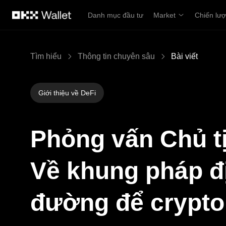
Chuyển đến nội dung chính
Danh mục đầu tư
Market
Chiến lư
Tìm hiểu
Thông tin chuyên sâu
Bài viết
Giới thiệu về DeFi
Phỏng vấn Chủ t
Về khung pháp đị
đường để crypto