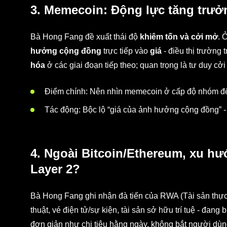
3. Memecoin: Động lực tăng trưở
Bà Hong Fang đề xuất thái độ
khiêm tốn và cởi mở
. 
hưởng cộng đồng
trực tiếp vào
giá
- điều thị trường 
hóa
ở các giai đoạn tiếp theo; quan trọng là tư duy cở
Điểm chính: Nên nhìn memecoin ở cấp độ nhóm để
Tác động: Bộc lộ “giá của ảnh hưởng cộng đồng” - 
4. Ngoài Bitcoin/Ethereum, xu h
Layer 2?
Bà Hong Fang ghi nhận đà tiến của RWA (Tài sản thực) v
thuật, vé điện tử/sự kiện, tài sản sở hữu trí tuệ - đan
đơn giản như chi tiêu hằng ngày, không bắt người dù