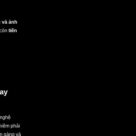
c và ảnh
 còn
tiến
hay
 nghệ
ghiệm phải
ọn gàng và