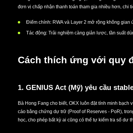
đơn vị chấp nhận thanh toán tham gia nhiều hơn, chi ti
Điểm chính: RWA và Layer 2 mở rộng không gian ứ
Tác động: Trải nghiệm càng giản lược, tần suất dùn
Cách thích ứng với quy đ
1. GENIUS Act (Mỹ) yêu cầu stab
Bà Hong Fang cho biết, OKX luôn đặt tính minh bạch 
cáo bằng chứng dự trữ (Proof of Reserves - PoR), tr
học, cho phép bất kỳ ai cũng có thể tự kiểm tra số dư t