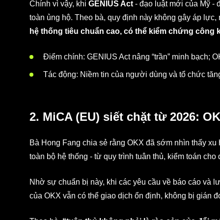
Chính vì vậy, khi
GENIUS Act
- đạo luật mới của Mỹ - 
toàn ủng hộ. Theo bà, quy định này không gây áp lực
hệ thống tiêu chuẩn cao, có thể kiểm chứng công kh
Điểm chính: GENIUS Act nâng “trần” minh bạch; O
Tác động: Niềm tin của người dùng và tổ chức tăn
2. MiCA (EU) siết chặt từ 2026: O
Bà Hong Fang chia sẻ rằng OKX đã sớm nhìn thấy xu h
toàn bộ hệ thống - từ quy trình tuân thủ, kiểm toán cho 
Nhờ sự chuẩn bị này, khi các yêu cầu về báo cáo và lư
của OKX vẫn có thể giao dịch ổn định, không bị gián đ