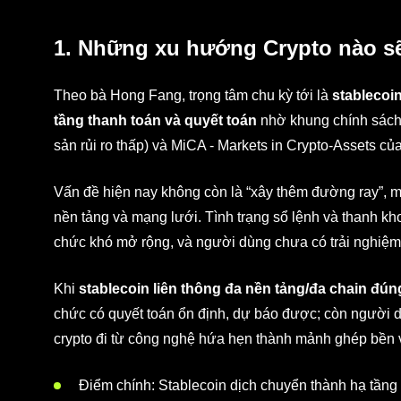
1. Những xu hướng Crypto nào sẽ
Theo bà Hong Fang, trọng tâm chu kỳ tới là
stablecoi
tầng thanh toán và quyết toán
nhờ khung chính sách 
sản rủi ro thấp) và MiCA - Markets in Crypto-Assets củ
Vấn đề hiện nay không còn là “xây thêm đường ray”, m
nền tảng và mạng lưới. Tình trạng sổ lệnh và thanh k
chức khó mở rộng, và người dùng chưa có trải nghiệm
Khi
stablecoin liên thông đa nền tảng/đa chain đún
chức có quyết toán ổn định, dự báo được; còn người dù
crypto đi từ công nghệ hứa hẹn thành mảnh ghép bền v
Điểm chính: Stablecoin dịch chuyển thành hạ tầng 