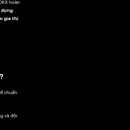
, OKX hoàn
 dựng
 gia thị
?
để chuẩn
g và đối