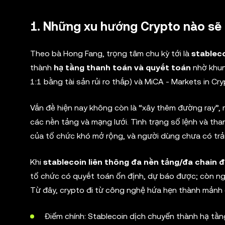
1. Những xu hướng Crypto nào sẽ 
Theo bà Hong Fang, trọng tâm chu kỳ tới là
stablec
thành
hạ tầng thanh toán và quyết toán
nhờ khun
1:1 bằng tài sản rủi ro thấp) và MiCA - Markets in C
Vấn đề hiện nay không còn là “xây thêm đường ray”, 
các nền tảng và mạng lưới. Tình trạng sổ lệnh và th
của tổ chức khó mở rộng, và người dùng chưa có tr
Khi
stablecoin liên thông đa nền tảng/đa chain 
tổ chức có quyết toán ổn định, dự báo được; còn ng
Từ đây, crypto đi từ công nghệ hứa hẹn thành mảnh 
Điểm chính: Stablecoin dịch chuyển thành hạ tần