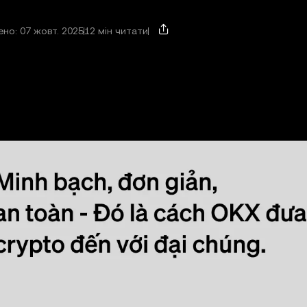
но: 07 жовт. 2025
12 мін читати