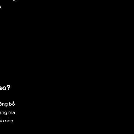
.
ào?
công bố
bằng mã
ủa sàn.