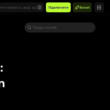
/
Підключити
Boost
:
n