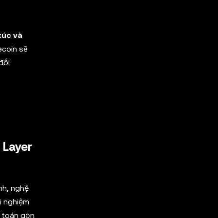
xúc và
ecoin sẽ
đối.
 Layer
ính, nghệ
ải nghiệm
h toán gọn