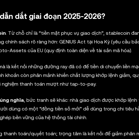
dẫn dắt giai đoạn 2025-2026?
oin
. Từ chỗ chỉ là “tiền mặt phục vụ giao dịch”, stablecoin đa
g chính sách rõ ràng hơn: GENIUS Act tại Hoa Kỳ (yêu cầu b
rypto-Assets của EU (quy định toàn diện về tài sản mã hóa).
mà là kết nối những đường ray đã có để tiền di chuyển liền mạ
anh khoản còn phân mảnh khiến chất lượng khớp lệnh giảm, q
ải nghiệm thanh toán mượt như tap-to-pay.
đúng nghĩa
, bức tranh sẽ khác: nhà giao dịch được khớp lệnh 
ười dùng có một “đồng tiền số mới” dễ dùng trong chi tiêu h
ghép bền vững của hệ thống tài chính.
g thanh toán/quyết toán; trọng tâm là kết nối để giảm phân 