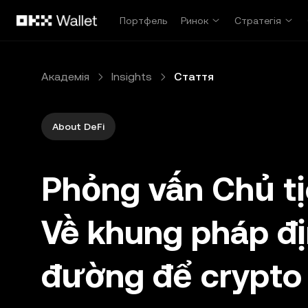
Перейти до основного вмісту
Портфель
Ринок
Стратегія
Академія
Insights
Стаття
About DeFi
Phỏng vấn Chủ t
Về khung pháp đị
đường để crypto