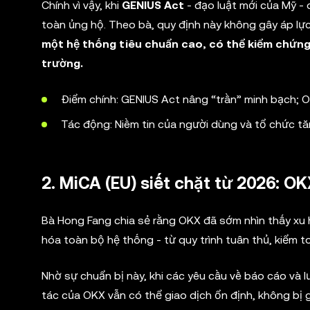
Chính vì vậy, khi
GENIUS Act
- đạo luật mới của Mỹ - 
toàn ủng hộ. Theo bà, quy định này không gây áp lự
một hệ thống tiêu chuẩn cao, có thể kiểm chứng 
trường.
Điểm chính: GENIUS Act nâng “trần” minh bạch; 
Tác động: Niềm tin của người dùng và tổ chức t
2. MiCA (EU) siết chặt từ 2026: O
Bà Hong Fang chia sẻ rằng OKX đã sớm nhìn thấy xu 
hóa toàn bộ hệ thống - từ quy trình tuân thủ, kiểm t
Nhờ sự chuẩn bị này, khi các yêu cầu về báo cáo và l
tác của OKX vẫn có thể giao dịch ổn định, không bị 