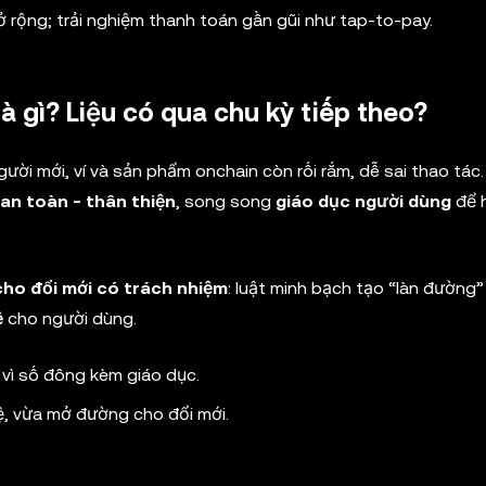
 rộng; trải nghiệm thanh toán gần gũi như tap-to-pay.
à gì? Liệu có qua chu kỳ tiếp theo?
người mới, ví và sản phẩm onchain còn rối rắm, dễ sai thao tá
 an toàn - thân thiện
, song song
giáo dục người dùng
để h
cho đổi mới có trách nhiệm
: luật minh bạch tạo “làn đường”
ệ
cho người dùng.
kế vì số đông kèm giáo dục.
ệ, vừa mở đường cho đổi mới.