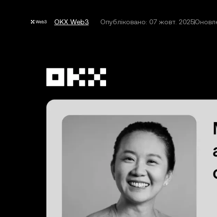
OKX Web3
Опубліковано:
07 жовт. 2025
Оновле