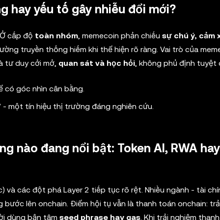
g hay yếu tố gây nhiễu đổi mới?
 Ở cấp độ
toàn nhóm
, memecoin phản chiếu
sự chú ý, cảm 
trường truyền thống hiếm khi thể hiện rõ ràng. Vai trò của mem
là tư duy cởi mở,
quan sát và học hỏi
, không phủ định tuyệt 
 có góc nhìn cân bằng.
- một tín hiệu thị trường đáng nghiên cứu.
ng nào đang nổi bật: Token AI, RWA hay
 và các đột phá Layer 2 tiếp tục rõ rệt. Nhiều ngành - tài ch
ng bước lên onchain. Điểm hội tụ vẫn là thanh toán onchain: tr
ười dùng bận tâm
seed phrase hay gas
. Khi trải nghiệm than