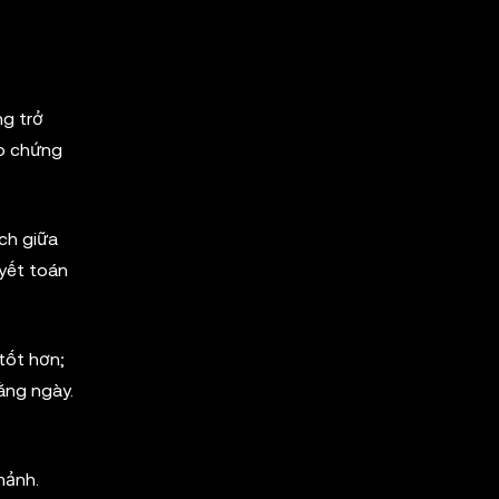
ng trở
ảo chứng
ch giữa
uyết toán
tốt hơn;
ằng ngày.
mảnh.