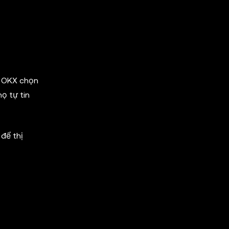
c. OKX chọn
ọ tự tin
 để thị