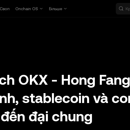
Своп
Onchain OS
Більше
ịch OKX - Hong Fang
nh, stablecoin và co
 đến đại chung