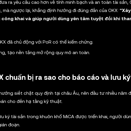
đưa ra yêu cầu cao hơn về tính minh bạch và an toàn tài sản
c, mà ngược lại, khẳng định hướng đi đúng đắn của OKX:
“Xây
công khai và giúp người dùng yên tâm tuyệt đối khi tham
OKX đã chủ động với PoR có thể kiểm chứng.
ăng, tạo nền tảng mở rộng quy mô an toàn.
KX chuẩn bị ra sao cho báo cáo và lưu ký
hướng siết chặt quy định tại châu Âu, nên đầu tư nhiều năm 
oán cho đến hạ tầng kỹ thuật.
ưu ký tài sản trong khuôn khổ MiCA được triển khai, người dùn
gián đoạn.