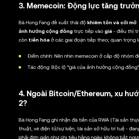
3. Memecoin: Động lực tăng trưởn
Bà Hong Fang đề xuất thái độ
khiêm tốn và cởi mở
.
ảnh hưởng cộng đồng
trực tiếp vào
giá
- điều thị 
còn
tiến hóa
ở các giai đoạn tiếp theo; quan trọng 
Điểm chính: Nên nhìn memecoin ở cấp độ nhóm để
Tác động: Bộc lộ “giá của ảnh hưởng cộng đồng” 
4. Ngoài Bitcoin/Ethereum, xu hướ
2?
Bà Hong Fang ghi nhận đà tiến của RWA (Tài sản thực)
thuật, vé điện tử/sự kiện, tài sản sở hữu trí tuệ - đa
phải đơn giản như chi tiêu hằng ngày, không bắt ng