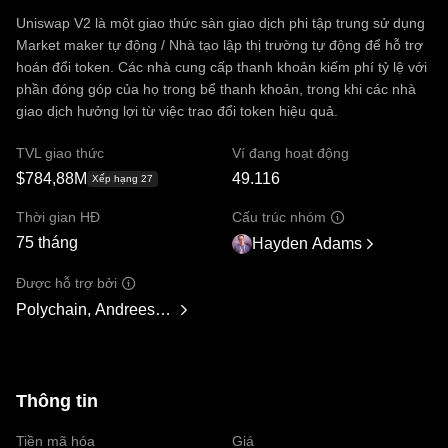
Uniswap V2 là một giao thức sàn giao dịch phi tập trung sử dụng
Market maker tự động / Nhà tạo lập thị trường tự động để hỗ trợ
hoán đổi token. Các nhà cung cấp thanh khoản kiếm phí tỷ lệ với
phần đóng góp của họ trong bể thanh khoản, trong khi các nhà
giao dịch hưởng lợi từ việc trao đổi token hiệu quả.
TVL giao thức
Ví đang hoạt động
$784,88M
49.116
Xếp hạng 27
Thời gian HĐ
Cấu trúc nhóm
75 tháng
Hayden Adams
Được hỗ trợ bởi
Polychain, Andreessen Horowitz, Paradigm, Variant Fund, S
Thông tin
Tiền mã hóa
Giá