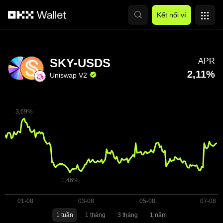
Chuyển đến nội dung chính
Kết nối ví
SKY-USDS
APR
2,11%
Uniswap V2
1 tuần
1 tháng
3 tháng
1 năm