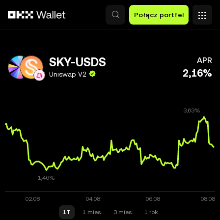
Przejdź do głównej treści
Połącz portfel
SKY-USDS
APR
2,16%
Uniswap V2
1T
1 mies.
3 mies.
1 rok