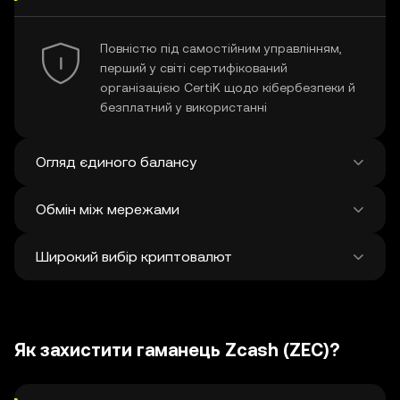
Повністю під самостійним управлінням,
перший у світі сертифікований
організацією CertiK щодо кібербезпеки й
безплатний у використанні
Огляд єдиного балансу
Обмін між мережами
Перегляд усіх балансів у понад 100
мережах на єдиній платформі
Широкий вибір криптовалют
Здійснюйте обмін і бриджінг між чим
завгодно у різних мережах в одній
транзакції Отримуйте найкращі ціни на
Відкрийте для себе понад 1 мільйон
токени й NFT з 500 децентралізованих
різних криптовалют і обмінюйте їх.
бірж і 38 ринків.
Як захистити гаманець Zcash (ZEC)?
Щотижня додається в середньому
120 000 нових.