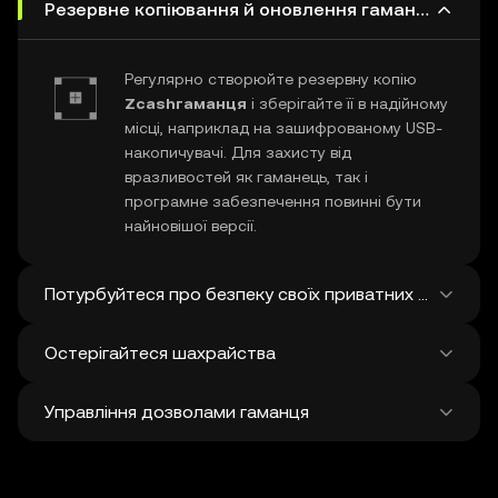
Резервне копіювання й оновлення гаманця Zcash
Регулярно створюйте резервну копію
Zcashгаманця
і зберігайте її в надійному
місці, наприклад на зашифрованому USB-
накопичувачі. Для захисту від
вразливостей як гаманець, так і
програмне забезпечення повинні бути
найновішої версії.
Потурбуйтеся про безпеку своїх приватних ключів і с
Остерігайтеся шахрайства
Ніколи нікому не повідомляйте свій
приватний ключ Zcash
або фразу
Управління дозволами гаманця
відновлення. Не робіть скріншотів і не
Будьте пильні щодо фішингового
зберігайте ці конфіденційні дані на
шахрайства, націленого на ваш
цифрових носіях, а для додаткового
Zcashгаманець
. Завжди завантажуйте
Регулярно переглядайте та скасовуйте
захисту подумайте про використання
програмний гаманець з офіційних джерел і