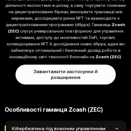
діяльності екосистеми в цілому, а саму торгувати токенами
на децентралізованих біржах, виконувати транзакції між
мережами, досліджувати ринки NFT та взаємодіяти з
децентралізованими програмами (dApps). Гаманець
Zcash
(ZEC)
слугує універсальною платформою для управління
активами, доступу до можливостей DeFi, торгівлі,
колекціонування NFT й дослідження нових dApps, адже він
забезпечує оптимальний і безпечний досвід роботи в
інноваційному світі технології блокчейн на
Zcash (ZEC)
.
Завантажити застосунки й
розширення
Особливості гаманця Zcash (ZEC)
Кібербезпека під власним управлінням