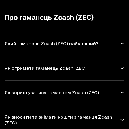
невикористані дозволи для
dApps
і
апаратного гаманця.
будьте обережні з небажаними
токенів для захисту Zcash. Перед
повідомленнями.
укладенням транзакцій перевіряйте
Про гаманець Zcash (ZEC)
адреси одержувачів
Який гаманець Zcash (ZEC) найкращий?
Як отримати гаманець Zcash (ZEC)
Як користуватися гаманцем Zcash (ZEC)
Як вносити та знімати кошти з гаманця Zcash
(ZEC)