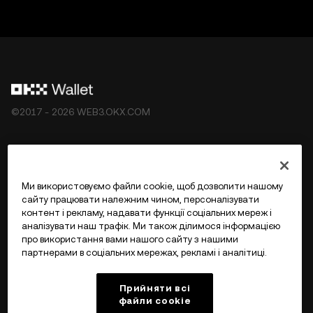
©2017 - 2026 WEB3.OKX.COM
Українська/USD
Ми використовуємо файли cookie, щоб дозволити нашому
сайту працювати належним чином, персоналізувати
контент і рекламу, надавати функції соціальних мереж і
аналізувати наш трафік. Ми також ділимося інформацією
Більше про OKX Web3
про використання вами нашого сайту з нашими
партнерами в соціальних мережах, рекламі і аналітиці.
Продукт
Прийняти всі
файли сookie
Підтримка