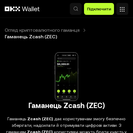
Перейти до основного вмісту
Підключити
Огляд криптовалютного гаманця
Гаманець Zcash (ZEC)
Гаманець Zcash (ZEC)
Гаманець
Zcash (ZEC)
дає користувачам змогу безпечно
зберігати, надсилати й отримувати цифрові активи. З
гаманцем
Zcash (ZEC)
користувачі можуть брати участь у