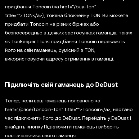
придбання Toncoin (<a href="/buy-ton"
title="">TON</a>), токена блокчейну TON. Ви можете
придбати Toncoin на різних біржах або
безпосередньо в деяких застосунках гаманців, таких
як Tonkeeper. Після придбання Toncoin перекажіть
його на свій гаманець, сумісний з TON,
використовуючи адресу отримання в гаманці.
Підключіть свій гаманець до DeDust
Тепер, коли ваш гаманець поповнено <a
href="/price/toncoin-ton" title="">Toncoin</a>, настано
час підключити його до DeDust. Перейдіть у DeDust і
знайдіть кнопку Підключити гаманець і виберіть
постачальника свого гаманця.