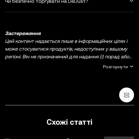
Чи безпечно торгувати на DeDust?
Застереження
Цей контент надається лише в інформаційних цілях і
може стосуватися продуктів, недоступних у вашому
регіоні. Він не призначений для надання (i) порад або
рекомендацій щодо інвестування; (ii) пропозицій або
Розгорнути
прохань купити, продати чи утримувати
криптовалютні/цифрові активи, або (iii) фінансових,
бухгалтерських, юридичних чи податкових
консультацій. Криптовалютні/цифрові активи, включно
зі стейблкоїнами й NFT, пов’язані з високим ступенем
ризику та можуть сильно коливатися. Ви маєте
ретельно зважити, чи підходить вам торгівля
Схожі статті
криптовалютними/цифровими активами або володіння
ними з огляду на свій фінансовий стан. Якщо у вас