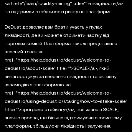
<a href="/learn/liquidity-mining" title="">ліквідності</a>
та підтримки стабільності ринку на платформі.
DeDust дозволяє вам брати участь у пулах
ліквідності, де ви можете отримати частку від
торгових комісій. Платформа також представила
власний токен <a
href="https://help.dedust.io/dedust/welcome-to-
dedust.io/about-scale" title="">SCALE</a>, який
винагороджує за внесення ліквідності та активну
взаємодію з платформою. <a
href="https://help.dedust.io/dedust/welcome-to-
dedust.io/using-dedust.io/staking/how-to-stake-scale"
title="">програма стейкінгу</a>, пов язана з SCALE,
значно зросла, ще більше підтримуючи екосистему
платформи, збільшуючи ліквідність і залучення.