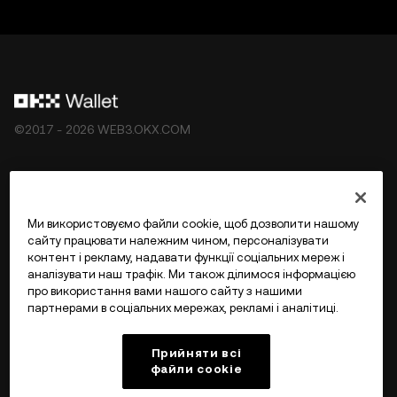
©2017 - 2026 WEB3.OKX.COM
Українська/USD
Ми використовуємо файли cookie, щоб дозволити нашому
сайту працювати належним чином, персоналізувати
контент і рекламу, надавати функції соціальних мереж і
аналізувати наш трафік. Ми також ділимося інформацією
Більше про OKX Web3
про використання вами нашого сайту з нашими
партнерами в соціальних мережах, рекламі і аналітиці.
Продукт
Прийняти всі
файли сookie
Підтримка