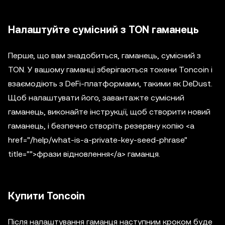
Налаштуйте сумісний з TON гаманець
Перше, що вам знадобиться, гаманець, сумісний з
TON. У вашому гаманці зберігаються токени Toncoin і
взаємодіють з DeFi-платформами, такими як DeDust.
Щоб налаштувати його, завантажте сумісний
гаманець, виконайте інструкції, щоб створити новий
гаманець, і безпечно створіть резервну копію <a
href="/help/what-is-a-private-key-seed-phrase"
title="">фрази відновлення</a> гаманця.
Купити Toncoin
Після налаштування гаманця наступним кроком буде