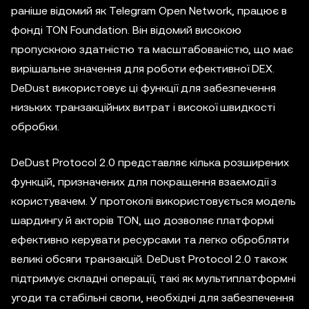
раніше відомий як Telegram Open Network, працює в
фонді TON Foundation. Він відомий високою
пропускною здатністю та масштабованістю, що має
вирішальне значення для роботи ефективної DEX.
DeDust використовує ці функції для забезпечення
низьких транзакційних витрат і високої швидкості
обробки.
DeDust Protocol 2.0 представляє кілька розширених
функцій, призначених для покращення взаємодії з
користувачем. У протоколі використовується модель
шардингу й акторів TON, що дозволяє платформі
ефективно керувати ресурсами та легко обробляти
великі обсяги транзакцій. DeDust Protocol 2.0 також
підтримує складні операції, такі як мультиплатформні
угоди та стабільні свопи, необхідні для забезпечення