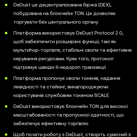
DeDust це децентралізована біржа (DEX),
побудована на блокчейні TON. Це дозволяє
торгувати без центрального органу.
Платформа використовує DeDust Protocol 2.0,
щоб забезпечити розширені функції, такі як
мультиhop-торгівля, стабільні свопи та ефективне
керування ресурсами. Крім того, протокол
підтримує швидкі й недорогі транзакції.
Платформа пропонує свопи токенів, надання
ліквідності та стейкінг, винагороджуючи
користувачів службовим токеном SCALE.
DeDust використовує блокчейн TON для високої
масштабованості та пропускної здатності, що
забезпечує ефективну торгівлю.
Щоб почати роботу з DeDust, створіть сумісний з