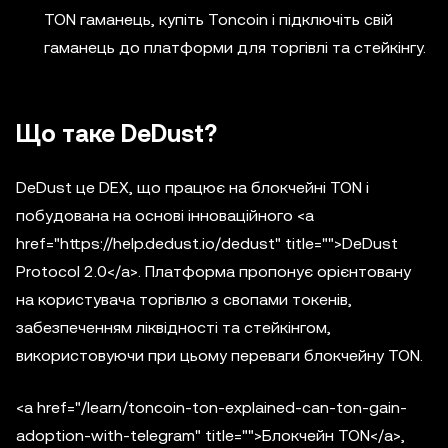
TON гаманець, купіть Toncoin і підключіть свій
гаманець до платформи для торгівлі та стейкінгу.
Що таке DeDust?
DeDust це DEX, що працює на блокчейні TON і
побудована на основі інноваційного <a
href="https://help.dedust.io/dedust" title="">DeDust
Protocol 2.0</a>. Платформа пропонує орієнтовану
на користувача торгівлю з свопами токенів,
забезпеченням ліквідності та стейкінгом,
використовуючи при цьому переваги блокчейну TON.
<a href="/learn/toncoin-ton-explained-can-ton-gain-
adoption-with-telegram" title="">Блокчейн TON</a>,