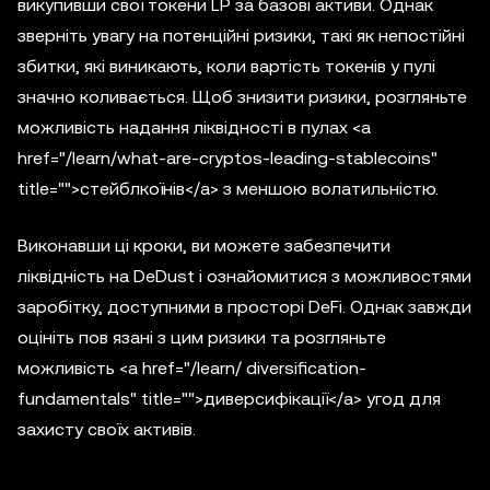
викупивши свої токени LP за базові активи. Однак
зверніть увагу на потенційні ризики, такі як непостійні
збитки, які виникають, коли вартість токенів у пулі
значно коливається. Щоб знизити ризики, розгляньте
можливість надання ліквідності в пулах <a
href="/learn/what-are-cryptos-leading-stablecoins"
title="">стейблкоїнів</a> з меншою волатильністю.
Виконавши ці кроки, ви можете забезпечити
ліквідність на DeDust і ознайомитися з можливостями
заробітку, доступними в просторі DeFi. Однак завжди
оцініть пов язані з цим ризики та розгляньте
можливість <a href="/learn/ diversification-
fundamentals" title="">диверсифікації</a> угод для
захисту своїх активів.