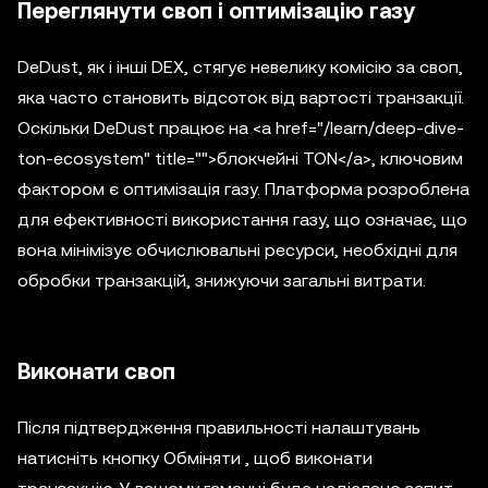
Переглянути своп і оптимізацію газу
DeDust, як і інші DEX, стягує невелику комісію за своп,
яка часто становить відсоток від вартості транзакції.
Оскільки DeDust працює на <a href="/learn/deep-dive-
ton-ecosystem" title="">блокчейні TON</a>, ключовим
фактором є оптимізація газу. Платформа розроблена
для ефективності використання газу, що означає, що
вона мінімізує обчислювальні ресурси, необхідні для
обробки транзакцій, знижуючи загальні витрати.
Виконати своп
Після підтвердження правильності налаштувань
натисніть кнопку Обміняти , щоб виконати