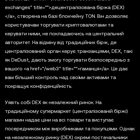
exchanges" title="">децентралізована біржа (DEX)
</a>, створена на базі блокчейну TON. Він дозволяє
користувачам торгувати криптовалютами та
керувати ними, не покладаючись на центральний
авторитет. На відміну від традиційних бірж, де
централізований орган керує транзакціями, DEX, такі
як DeDust, дають змогу торгувати безпосередньо з
вашого <a href="/web3" title="">гаманця</a>. Це дає
вам більший контроль над своїми активами та
покращує конфіденційність.
Уявіть собі DEX як незалежний ринок. На
традиційному супермаркет (централізованій біржі)
магазин надає ціни на всі товари та виступає
посередником між виробниками та покупцями. Однак
на незалежному ринку (DEX) окремі постачальники