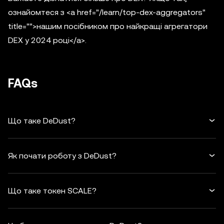
ознайомтеся з <a href="/learn/top-dex-aggregators"
title="">нашим посібником про найкращі агрегатори
DEX у 2024 році</a>.
FAQs
Що таке DeDust?
Як почати роботу з DeDust?
Що таке токен SCALE?