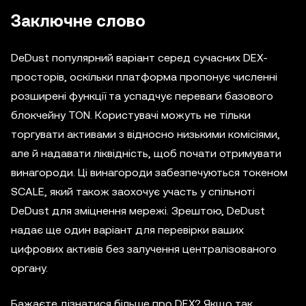
Заключне слово
DeDust популярний варіант серед сучасних DEX-
просторів, оскільки платформа пропонує численні
розширені функції та успадчує переваги базового
блокчейну TON. Користувачі можуть не тільки
торгувати активами з відносно низькими комісіями,
але й надавати ліквідність, щоб почати отримувати
винагороди. Ці винагороди забезпечуються токеном
SCALE, який також заохочує участь у спільноті
DeDust для зміцнення мережі. Зрештою, DeDust
надає ще один варіант для перевірки ваших
цифрових активів без залучення централізованого
органу.
Бажаєте дізнатися більше про DEX? Якщо так,