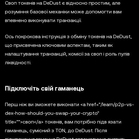
Своп токенів на DeDust є відносно простим, але
розуміння базової механіки може допомогти вам
впевнено виконувати транзакції.
Ось покрокова інструкція з обміну токенів на DeDust,
що присвячена ключовим аспектам, таким як
налаштування транзакцій, комісії за своп і роль пулів
ліквідності.
Підключіть свій гаманець
Перш ніж ви зможете виконати <a href="/learn/p2p-vs-
dex-how-should-you-swap-your-crypto"
title="">своп</a> токенів, вам потрібно підв язати
гаманець, сумісний з TON, до DeDust. Після