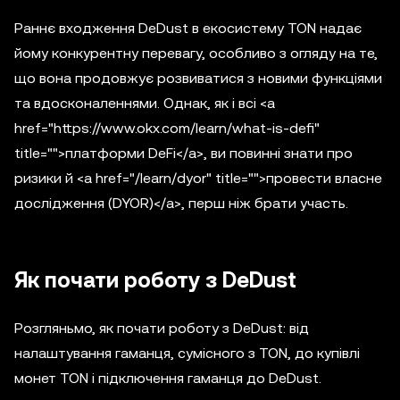
Раннє входження DeDust в екосистему TON надає
йому конкурентну перевагу, особливо з огляду на те,
що вона продовжує розвиватися з новими функціями
та вдосконаленнями. Однак, як і всі <a
href="https://www.okx.com/learn/what-is-defi"
title="">платформи DeFi</a>, ви повинні знати про
ризики й <a href="/learn/dyor" title="">провести власне
дослідження (DYOR)</a>, перш ніж брати участь.
Як почати роботу з DeDust
Розгляньмо, як почати роботу з DeDust: від
налаштування гаманця, сумісного з TON, до купівлі
монет TON і підключення гаманця до DeDust.