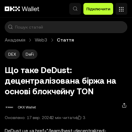
Перейти до основного вмісту
Підключити
Академія
Web3
Стаття
DEX
DeFi
Що таке DeDust:
децентралізована біржа на
основі блокчейну TON
OKX Wallet
3
Оновлено: 17 вер. 2024
2 мін читати
DeDust це <a href="/learn/best-decentralized-