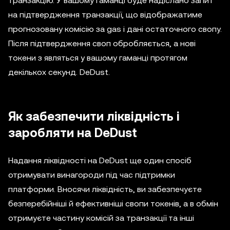
транзакцію. У вашому гаманці буде надіслано запит
на підтвердження транзакції, що відображатиме
прогнозовану комісію за gas і дані остаточного свопу.
Після підтвердження своп обробляється, а нові
токени з являться у вашому гаманці протягом
декількох секунд. DeDust.
Як забезпечити ліквідність і
заробляти на DeDust
Надання ліквідності на DeDust ще один спосіб
отримувати винагороди під час підтримки
платформи. Вносячи ліквідність, ви забезпечуєте
безперебійніші й ефективніші свопи токенів, а в обмін
отримуєте частину комісій за транзакції та інші