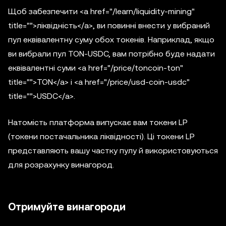
Щоб забезпечити <a href="/learn/liquidity-mining"
title="">ліквідність</a>, ви повинні внести у вибраний
пул еквівалентну суму обох токенів. Наприклад, якщо
ви вибрали пул TON-USDC, вам потрібно буде надати
еквівалентні суми <a href="/price/toncoin-ton"
title="">TON</a> і <a href="/price/usd-coin-usdc"
title="">USDC</a>.
Натомість платформа випускає вам токени LP
(токени постачальника ліквідності). Ці токени LP
представляють вашу частку пулу й використовуються
для розрахунку винагород.
Отримуйте винагороди