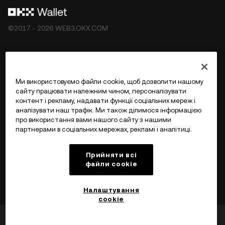
©2017 - 2026 WEB3.OKX.COM
Українська/USD
Ми використовуємо файли cookie, щоб дозволити нашому
сайту працювати належним чином, персоналізувати
контент і рекламу, надавати функції соціальних мереж і
аналізувати наш трафік. Ми також ділимося інформацією
Більше про OKX Web3
про використання вами нашого сайту з нашими
партнерами в соціальних мережах, рекламі і аналітиці.
Продукт
Прийняти всі
файли сookie
Підтримка
Налаштування
cookie
Чи була ця інформація
Так
Ні
корисною?