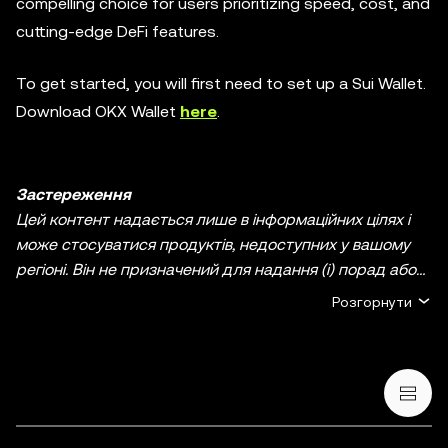
compelling choice for users prioritizing speed, cost, and
cutting-edge DeFi features.
To get started, you will first need to set up a Sui Wallet.
Download OKX Wallet
here
.
Застереження
Цей контент надається лише в інформаційних цілях і
може стосуватися продуктів, недоступних у вашому
регіоні. Він не призначений для надання (i) порад або
рекомендацій щодо інвестування; (ii) пропозицій або
Розгорнути
прохань купити, продати чи утримувати
криптовалютні/цифрові активи, або (iii) фінансових,
бухгалтерських, юридичних чи податкових
консультацій. Криптовалютні/цифрові активи, включно
зі стейблкоїнами й NFT, пов’язані з високим ступенем
ризику та можуть сильно коливатися. Ви маєте