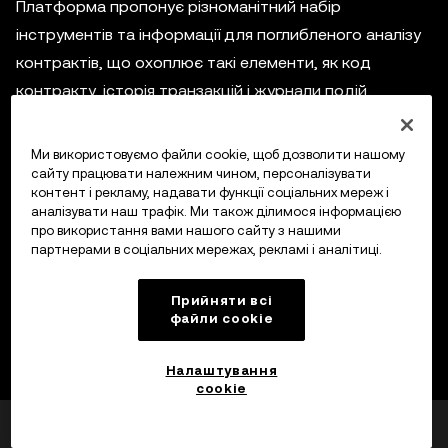
Платформа пропонує різноманітний набір
інструментів та інформації для поглибленого аналізу
контрактів, що охоплює такі елементи, як код
контракту, історія транзакцій і журнали подій.
Користувачі можуть шукати конкретні контракти за
його адресою чи назвою та отримувати інформацію
Ми використовуємо файли cookie, щоб дозволити нашому
про баланс SOL і холдерів токенів, пов’язаних із
сайту працювати належним чином, персоналізувати
контент і рекламу, надавати функції соціальних мереж і
контрактом. Водночас Solscan відіграє ключову роль
аналізувати наш трафік. Ми також ділимося інформацією
у виявленні потенційних вразливостей системи
про використання вами нашого сайту з нашими
партнерами в соціальних мережах, рекламі і аналітиці.
безпеки та забезпечує моніторинг дій
смартконтрактів у режимі реального часу.
Прийняти всі
файли сookie
Як переглянути TXN на Solscan?
Налаштування
cookie
Чи була ця інформація
TXN — це скорочене позначення транзакцій, і в
Так
Ні
корисною?