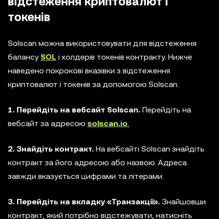
відстеження криптовалют і
токенів
Solscan можна використовувати для відстеження
балансу
SOL
і холдерів токенів контракту. Нижче
наведено покрокові вказівки з відстеження
криптовалют і токенів за допомогою Solscan.
1. Перейдіть на вебсайт Solscan.
Перейдіть на
вебсайт за адресою
solscan.io
.
2. Знайдіть контракт.
На вебсайті Solscan знайдіть
контракт за його адресою або назвою. Адреса
завжди вказується цифрами та літерами.
3. Перейдіть на вкладку «Транзакції».
Знайшовши
контракт, який потрібно відстежувати, натисніть