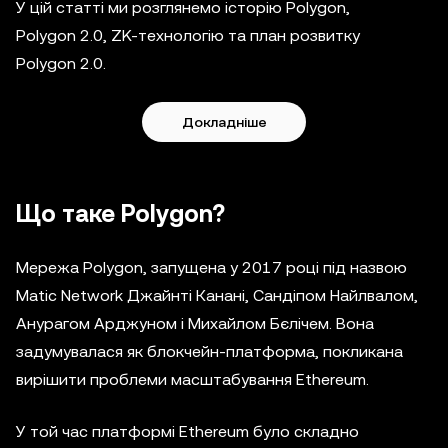
У цій статті ми розглянемо історію Polygon,
Polygon 2.0, ZK-технологію та план розвитку
Polygon 2.0.
Докладніше
Що таке Polygon?
Мережа Polygon, запущена у 2017 році під назвою
Matic Network Джайнті Канані, Сандіпом Найлвалом,
Анурагом Арджуном і Михайлом Бєлічем. Вона
задумувалася як блокчейн-платформа, покликана
вирішити проблеми масштабування Ethereum.
У той час платформі Ethereum було складно