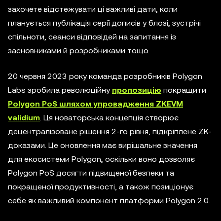
захочете відстежувати ці важливі дати, коли
планується публікація серії дописів у блозі, зустрічі
спільноти, сеанси відповідей на запитання із
засновниками й розробниками тощо.
20 червня 2023 року команда розробників Polygon
Labs зробила революційну
пропозицію
покращити
Polygon PoS шляхом упровадження ZKEVM
validium
. Ця новаторська концепція створює
децентралізоване рішення 2-го рівня, підкріплене ZK-
доказами. Це оновлення має вирішальне значення
для екосистеми Polygon, оскільки воно дозволяє
Polygon PoS досягти підвищеної безпеки та
покращеної продуктивності, а також позиціонує
себе як важливий компонент платформи Polygon 2.0.