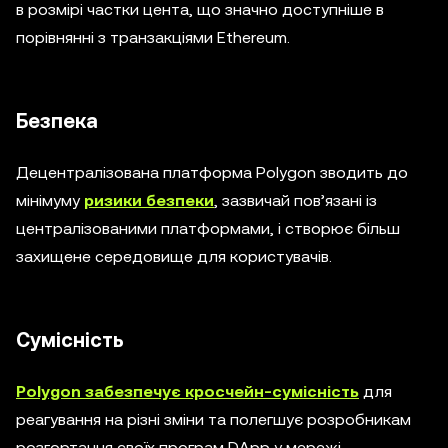
в розмірі частки цента, що значно доступніше в
порівнянні з транзакціями Ethereum.
Безпека
Децентралізована платформа Polygon зводить до
мінімуму
ризики безпеки
, зазвичай пов’язані із
централізованими платформами, і створює більш
захищене середовище для користувачів.
Сумісність
Polygon забезпечує кросчейн-сумісність
для
реагування на різні зміни та полегшує розробникам
розгортання своїх програм DApp у мережі.