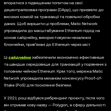
впоратися з підвищеним попитом на свої
децентралізовані програми (DApp), що призвело до
високих комісій за транзакції та повільної обробки
даних. Щоб вирішити ці проблеми, Matic Network
упровадила до масштабування Ethereum підхід на
основі сайдчейну, використовуючи незалежні
блокчейни, прив’язані до Ethereum через міст.
Ці
сайдчейни
забезпечили економічно ефективніше
та швидше середовище для транзакцій у порівнянні з
головним чейном Ethereum. Крім того, мережа Matic
Network упровадила механізм консенсусу Proof-of-
Stake (PoS) для посилення безпеки.
У 2021 році відбувся ребрендинг проєкту, після чого
він отримав нову назву — Polygon, а сферу діяльності