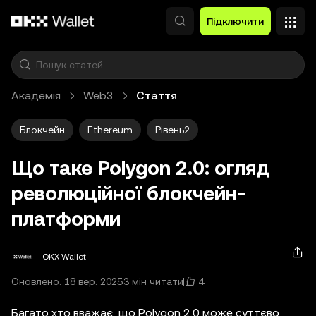
Перейти до основного вмісту
Підключити
Академія
Web3
Стаття
Блокчейн
Ethereum
Рівень2
Що таке Polygon 2.0: огляд
революційної блокчейн-
платформи
OKX Wallet
4
Оновлено: 18 вер. 2025
3 мін читати
Багато хто вважає, що Polygon 2.0 може суттєво