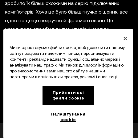
зробило їх більш схожими на серію підключених
комп’ютерів. Хоча це було більш гнучке рішення, все
одно це дещо незручно й фрагментовано. Це
нагадувало спробу підключити різні частини
комп’ютера, які не поєднуються.
Ми використовуємо файли cookie, щоб дозволити нашому
сайту працювати належним чином, персоналізувати
контент і рекламу, надавати функції соціальних мереж і
Що робить AggLayer особливим?
аналізувати наш трафік. Ми також ділимося інформацією
про використання вами нашого сайту з нашими
партнерами в соціальних мережах, рекламі і аналітиці.
AggLayer
поєднує простоту традиційних блокчейнів
із гнучкістю модульних. Він з’єднує різні блокчейни в
Прийняти всі
єдину безперебійну мережу за допомогою
файли сookie
передових криптографічних засобів. Це все одно, що
перетворити ці ізольовані острови на гарно
Налаштування
cookie
сполучене місто, де легко й швидко переміщатися з
Чи була ця інформація
одного місця в інше.
Так
Ні
корисною?