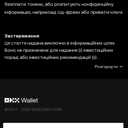
безплатні токени, або розпитують конфіденційну
інформацію, наприклад сід-фрази або приватні ключі.
Застереження
Ця стаття надана виключно в інформаційних цілях.
Воно не призначене для надання (i) інвестиційних
порад або інвестиційних рекомендацій (ii)
пропозицій, заохочень або спонукань до купівлі,
Розгорнути
продажу або володіння цифровими активами або (iii)
фінансових, бухгалтерських, юридичних або
податкових консультацій. Цифрові активи, у тому
числі стейблкоїни й NFT пов’язані з ринковою
волатильністю, високим ступенем ризику та можуть
знизитись у ціні. Щоб визначитися, чи підходить вам
©2017 - 2026 WEB3.OKX.COM
торгівля або володіння цифровими активами,
проконсультуйтеся зі своїм юридичним/податковим/