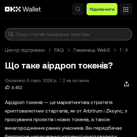
Перейти до основного вмісту
Підключити
Центр підтримки
FAQ
Гаманець Web3
Гамане
Що таке аірдроп токенів?
Оновлено 5 серп. 2026 р.
2 хв читання
4 452
Аірдроп токенів — це маркетингова стратегія
криптовалютних стартапів, як от Arbitrum і Zksync, з
просування проєктів і нових токенів, а також
винагородження ранніх учасників. Він передбачає
безплатне нарахування нативної криптовалюти