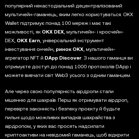
популярний некастодіальний децентралізований
мультичейн-гаманець, яким легко користуваться. OKX
Wallet підтримує понад 100 мереж і має такі
можливості, як
OKX DEX
, мультичейн- і кросчейн-
DEX,
OKX Earn
, універсальний інструмент
інвестування ончейн,
ринок OKX
, мультичейн-
агрегатор NFT й
DApp Discover
. З нашого гаманця ви
отримуєте доступ до понад 1000 протоколів DApp і
можете вивчати світ Web3 усього з одним гаманцем.
Але через свою популярність аірдропи стали
мішенню для шахраїв. Перш як отримувати аірдроп,
перевірте законність і безпеку проєкту й будьте
пильні щодо можливих випадків шахрайства з
аірдропом, у яких вас просять надсилати
криптоактиви на невідомий гаманець, щоб відкрити