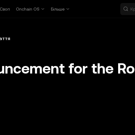
Своп
Onchain OS
Більше
аття
uncement for the Ro