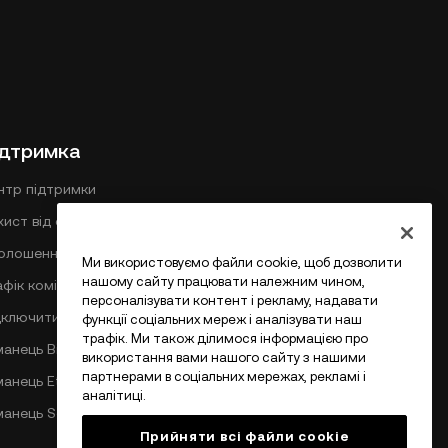
ідтримка
нтр підтримки
хист від фішингу
олошення
Ми використовуємо файли cookie, щоб дозволити
нашому сайту працювати належним чином,
афік комісій у DEX
персоналізувати контент і рекламу, надавати
дключитися з OKX
функції соціальних мереж і аналізувати наш
трафік. Ми також ділимося інформацією про
манець Bitcoin
використання вами нашого сайту з нашими
партнерами в соціальних мережах, рекламі і
манець Ethereum
аналітиці.
манець Solana
Прийняти всі файли сookie