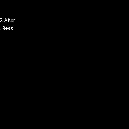
. After
d.
Rest