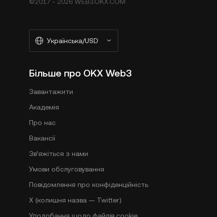
©2017 - 2026 WEB3.OKX.COM
Українська/USD
Більше про OKX Web3
Завантажити
Академія
Про нас
Вакансії
Зв’яжіться з нами
Умови обслуговування
Повідомлення про конфіденційність
X (колишня назва — Twitter)
Уподобання щодо файлів cookie