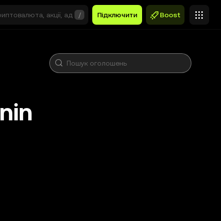
/
Підключити
Boost
nin