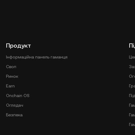
Продукт
П
Інформаційна панель гаманця
Це
Своп
За
Ринок
Ог
Earn
Гр
Onchain OS
Пі
Оглядач
Га
Безпека
Га
Га