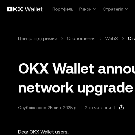
Перейти до основного вмісту
Портфель
Ринок
Стратегія
Центр підтримки
Оголошення
Web3
Ст
OKX Wallet anno
network upgrade
Опубліковано 25 лип. 2025 р.
2 хв читання
Dear OKX Wallet users,