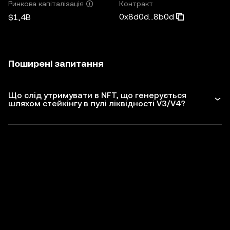
Контракт
Ринкова капіталізація
0x8d0d...8b0d
$1,4B
Поширені запитання
Що слід утримувати в NFT, що генерується
шляхом стейкінгу в пулі ліквідності V3/V4?