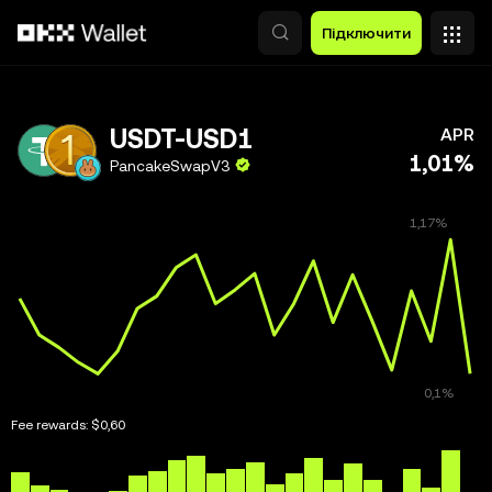
Перейти до основного вмісту
Підключити
USDT-USD1
APR
1,01%
PancakeSwapV3
Fee rewards:
$0,60