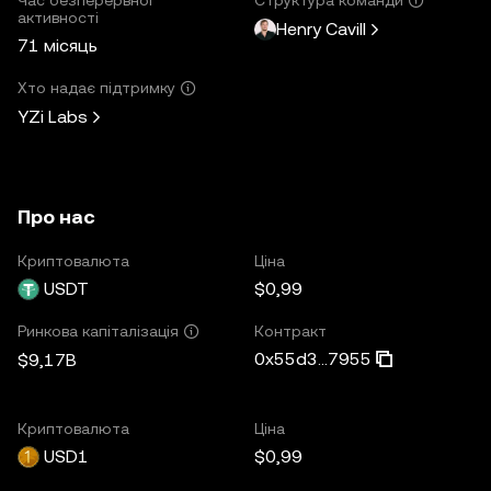
активності
Henry Cavill
71 місяць
Хто надає підтримку
YZi Labs
Про нас
Криптовалюта
Ціна
USDT
$0,99
Контракт
Ринкова капіталізація
0x55d3...7955
$9,17B
Криптовалюта
Ціна
USD1
$0,99