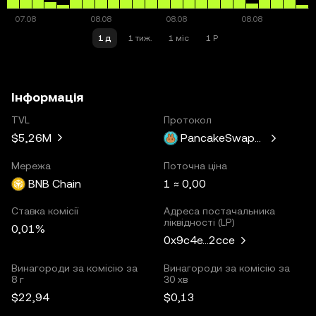
1 д
1 тиж.
1 міс
1 Р
Інформація
TVL
Протокол
$5,26M
PancakeSwapV3
Мережа
Поточна ціна
BNB Chain
1 ≈ 0,00
Ставка комісії
Адреса постачальника
ліквідності (LP)
0,01%
0x9c4e...2cce
Винагороди за комісію за
Винагороди за комісію за
8 г
30 хв
$22,94
$0,13