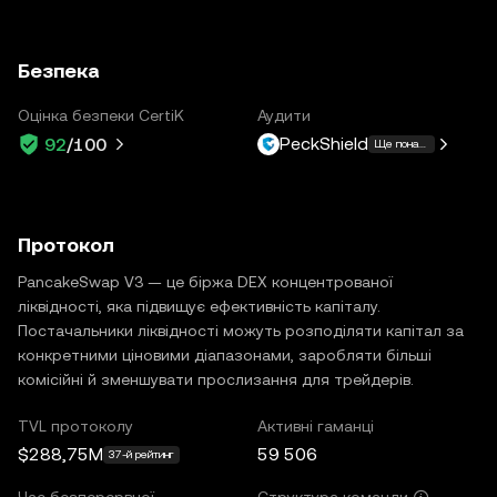
Безпека
Оцінка безпеки CertiK
Аудити
PeckShield
92
/100
Ще понад 3
Протокол
PancakeSwap V3 — це біржа DEX концентрованої
ліквідності, яка підвищує ефективність капіталу.
Постачальники ліквідності можуть розподіляти капітал за
конкретними ціновими діапазонами, заробляти більші
комісійні й зменшувати прослизання для трейдерів.
TVL протоколу
Активні гаманці
$288,75M
59 506
37-й рейтинг
Час безперервної
Структура команди