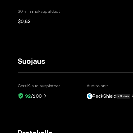
30 min maksupalkkiot
$0,82
Suojaus
CertiK-suojauspisteet
Auditoinnit
PeckShield
92
/100
+ 3 lisää