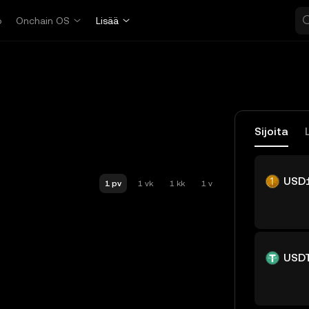
o
Onchain OS
Lisää
Sijoita
USD
1 pv
1 vk
1 kk
1 v
USD