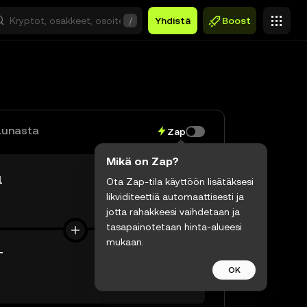
/
Yhdistä
Boost
Lunasta
Zap
Mikä on Zap?
1
Ota Zap-tila käyttöön lisätäksesi
likviditeettiä automaattisesti ja
$0,00
jotta rahakkeesi vaihdetaan ja
tasapainotetaan hinta-alueesi
mukaan.
T
OK
$0,00