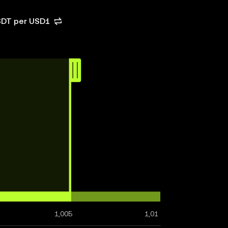
USDT per USD1
1,005
1,01