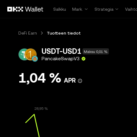
Siirry pääsisältöön
Salkku
Mark.
Strategia
Vaiht
DeFi Earn
Tuotteen tiedot
USDT-USD1
Maksu 0,01 %
PancakeSwapV3
1,04 %
APR