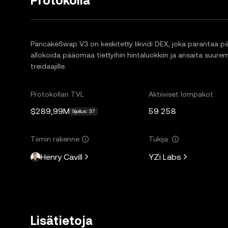
Protokolla
PancakeSwap V3 on keskitetty likvidi DEX, joka parantaa pä
allokoida pääomaa tiettyihin hintaluokkiin ja ansaita suu
treidaajille.
Protokollan TVL
Aktiiviset lompakot
$289,99M
59 258
Sijoitus: 37
Tiimin rakenne
Tukija:
Henry Cavill
YZi Labs
Lisätietoja