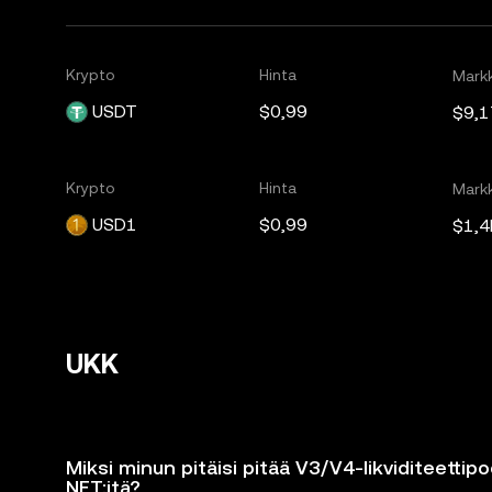
Krypto
Hinta
Markk
USDT
$0,99
$9,1
Krypto
Hinta
Markk
USD1
$0,99
$1,4
UKK
Miksi minun pitäisi pitää V3/V4-likviditeettipo
NFT:itä?