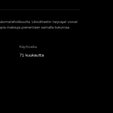
äomatehokkuutta. Likviditeetin tarjoajat voivat
rempia maksuja pienentäen samalla liukumaa
Käyttöaika
71 kuukautta