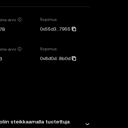
Sopimus
ina-arvo
0x55d3...7955
7B
Sopimus
ina-arvo
0x8d0d...8b0d
B
oliin steikkaamalla tuotettuja