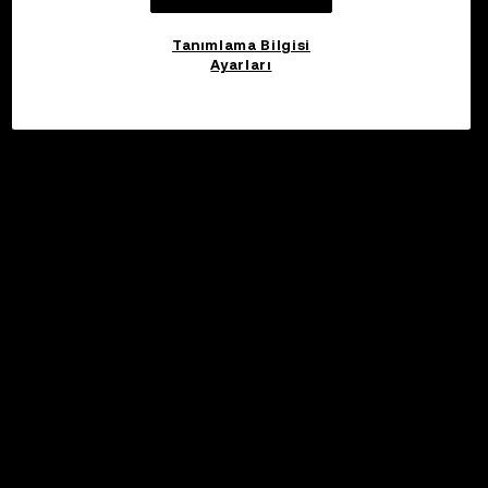
Tanımlama Bilgisi
Ayarları
©2017 - 2026 WEB3.OKX.COM
Türkçe/USD