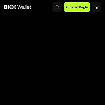
Ana İçeriğe Atla
Cüzdan Bağla