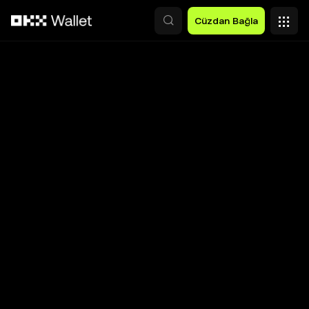
Ana İçeriğe Atla
Cüzdan Bağla