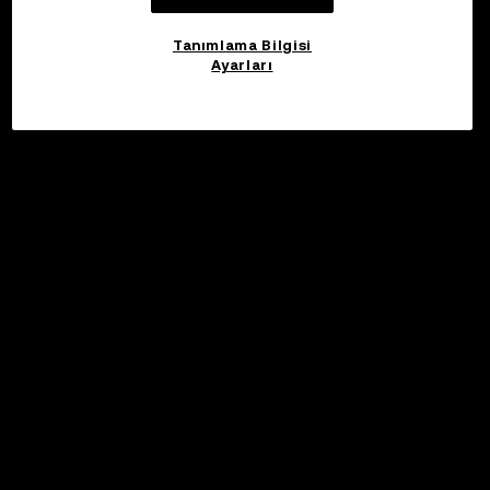
Tanımlama Bilgisi
Ayarları
©2017 - 2026 WEB3.OKX.COM
Türkçe/USD