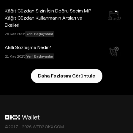
grafiklerin hazırlanmasında gerekli özen gösterilmiş
Kâğıt Cüzdan Sizin İçin Doğru Seçim Mi?
olmakla birlikte, burada sunulan herhangi bir maddi hata,
Kâğıt Cüzdan Kullanmanın Artıları ve
eksiklik veya kusur için hiçbir sorumluluk ya da yükümlülük
Eksileri
kabul edilmez. OKX Web3 Cüzdan ve yan hizmetleri OKX
25 Kas 2025
Yeni Başlayanlar
Borsası tarafından sunulmamaktadır ve
OKX Web3
Ekosistemi Hizmet Şartları
koşullarına tabidir.
Akıllı Sözleşme Nedir?
21 Kas 2025
Yeni Başlayanlar
Daha Fazlasını Görüntüle
©2017 - 2026 WEB3.OKX.COM