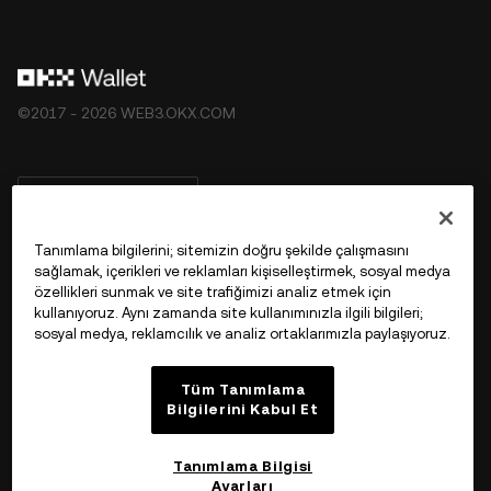
©2017 - 2026 WEB3.OKX.COM
Türkçe/USD
Tanımlama bilgilerini; sitemizin doğru şekilde çalışmasını
sağlamak, içerikleri ve reklamları kişiselleştirmek, sosyal medya
özellikleri sunmak ve site trafiğimizi analiz etmek için
OKX Web3 Hakkında Daha Fazla Bilgi
kullanıyoruz. Aynı zamanda site kullanımınızla ilgili bilgileri;
sosyal medya, reklamcılık ve analiz ortaklarımızla paylaşıyoruz.
Ürün
Tüm Tanımlama
Bilgilerini Kabul Et
Destek
Tanımlama Bilgisi
Ayarları