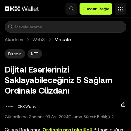
Ana İçeriğe Atla
Cüzdan Bağla
Akademi
Web3
Makale
Bitcoin
NFT
Dijital Eserlerinizi
Saklayabileceğiniz 5 Sağlam
Ordinals Cüzdanı
OKX Wallet
2
Güncelleme Zamanı: 09 Ara 2024
Okuma Süresi: 5 dk
Casey Rodarmor,
Ordinals protokolünü
Bitcoin düğüm