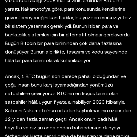
yüzüstü bıraktığı 2008 mali krizinin ardından Bitcoin’i
yarattı. Nakamoto’ya göre, para konusunda kendilerine
güvenilemeyeceğini kanıtladılar, bu yüzden merkeziyetsiz
bir sistem yatarmak gerekliydi. Bunun itibari para ve
bankacılık sistemleri için bir alternatif olması gerekiyordu.
Bugün Bitcoin bir para biriminden çok daha fazlasına
dönüşüyor. Bununla birlikte, tasarımı ve kodu sayesinde
hâlâ bir para birimi olarak kullanılabiliyor.
Ancak, 1 BTC bugün son derece pahalı olduğundan ve
çoğu insan bunu karşılayamadığından yönümüzü
satoshilere çeviriyoruz. BTC’nin en küçük birimi olan
satoshiler hâlâ uygun fiyata alınabiliyor. 2023 itibariyle,
Satoshi Nakamoto’nun ortadan kaybolmasının üzerinden
12 yıldan fazla zaman geçti. Ancak onun icadı hâlâ
hayatta ve biz şu anda ondan bahsederken dünyayı
fethediyor. Hatta her yıl daha da büyüyen ve daha radikal