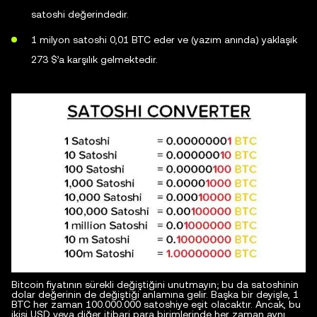
satoshi değerindedir.
1 milyon satoshi 0,01 BTC eder ve (yazım anında) yaklaşık
273 $’a karşılık gelmektedir.
Bitcoin fiyatının sürekli değiştiğini unutmayın; bu da satoshinin
dolar değerinin de değiştiği anlamına gelir. Başka bir deyişle, 1
BTC her zaman 100.000.000 satoshiye eşit olacaktır. Ancak, bu
ikisi USD veya diğer itibari para birimlerinde her zaman aynı