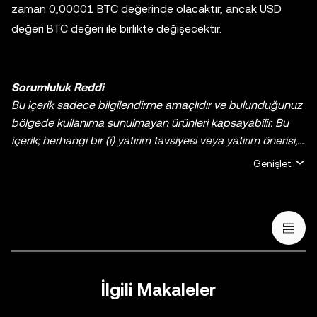
zaman 0,00001 BTC değerinde olacaktır, ancak USD
değeri BTC değeri ile birlikte değişecektir.
Sorumluluk Reddi
Bu içerik sadece bilgilendirme amaçlıdır ve bulunduğunuz
bölgede kullanıma sunulmayan ürünleri kapsayabilir. Bu
içerik; herhangi bir (i) yatırım tavsiyesi veya yatırım önerisi,
(ii) kripto varlıklarının/dijital varlıkların satın alınmasına,
Genişlet
satılmasına veya elde tutulmasına yönelik bir teklif veya
talep ya da (iii) finans, muhasebe, hukuk veya vergi ile ilgili
tavsiye verme amacı taşımamaktadır. Sabit coinler ve
NFT’ler de dâhil olmak üzere tüm kripto varlıkları/dijital
varlıklar yüksek derecede risk içerir ve büyük fiyat
dalgalanmaları sergileyebilir. Kripto/dijital varlıklarla al-sat
yapmanın veya bu varlıklara sahip olmanın sizin için uygun
İlgili Makaleler
olup olmadığını, kendi finansal durumunuz çerçevesinde