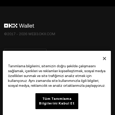
©2017 - 2026 WEB3.OKX.COM
Türkçe/USD
Tanımlama bilgilerini; sitemizin doğru şekilde çalışmasını
sağlamak, içerikleri ve reklamları kişiselleştirmek, sosyal medya
özellikleri sunmak ve site trafiğimizi analiz etmek için
OKX Web3 Hakkında Daha Fazla Bilgi
kullanıyoruz. Aynı zamanda site kullanımınızla ilgili bilgileri;
sosyal medya, reklamcılık ve analiz ortaklarımızla paylaşıyoruz.
Ürün
Tüm Tanımlama
Bilgilerini Kabul Et
Destek