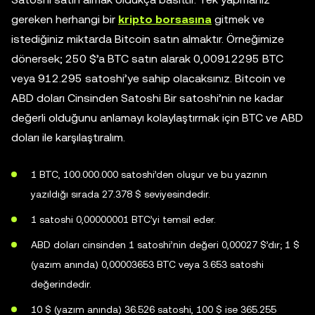
gereken herhangi bir
kripto borsasına
gitmek ve
istediğiniz miktarda Bitcoin satın almaktır. Örneğimize
dönersek; 250 $’a BTC satın alarak 0,00912295 BTC
veya 912.295 satoshi’ye sahip olacaksınız. Bitcoin ve
ABD doları Cinsinden Satoshi Bir satoshi’nin ne kadar
değerli olduğunu anlamayı kolaylaştırmak için BTC ve ABD
doları ile karşılaştıralım.
1 BTC, 100.000.000 satoshi’den oluşur ve bu yazının
yazıldığı sırada 27.378 $ seviyesindedir.
1 satoshi 0,00000001 BTC’yi temsil eder.
ABD doları cinsinden 1 satoshi’nin değeri 0,00027 $’dır; 1 $
(yazım anında) 0,00003653 BTC veya 3.653 satoshi
değerindedir.
10 $ (yazım anında) 36.526 satoshi, 100 $ ise 365.255