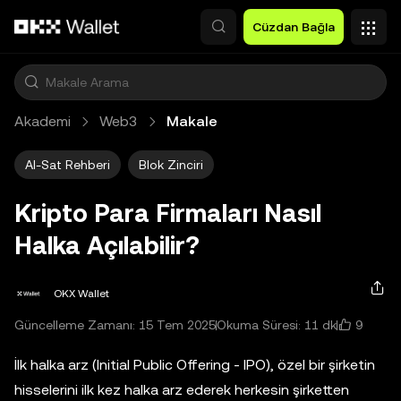
Ana İçeriğe Atla
Cüzdan Bağla
Akademi
Web3
Makale
Al-Sat Rehberi
Blok Zinciri
Kripto Para Firmaları Nasıl
Halka Açılabilir?
OKX Wallet
9
Güncelleme Zamanı: 15 Tem 2025
Okuma Süresi: 11 dk
İlk halka arz (Initial Public Offering - IPO), özel bir şirketin
hisselerini ilk kez halka arz ederek herkesin şirketten