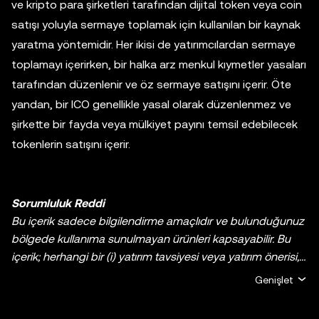
ve kripto para şirketleri tarafından dijital token veya coin
satışı yoluyla sermaye toplamak için kullanılan bir kaynak
yaratma yöntemidir. Her ikisi de yatırımcılardan sermaye
toplamayı içerirken, bir halka arz menkul kıymetler yasaları
tarafından düzenlenir ve öz sermaye satışını içerir. Öte
yandan, bir ICO genellikle yasal olarak düzenlenmez ve
şirkette bir fayda veya mülkiyet payını temsil edebilecek
tokenlerin satışını içerir.
Sorumluluk Reddi
Bu içerik sadece bilgilendirme amaçlıdır ve bulunduğunuz
bölgede kullanıma sunulmayan ürünleri kapsayabilir. Bu
içerik; herhangi bir (i) yatırım tavsiyesi veya yatırım önerisi,
(ii) kripto varlıklarının/dijital varlıkların satın alınmasına,
Genişlet
satılmasına veya elde tutulmasına yönelik bir teklif veya
talep ya da (iii) finans, muhasebe, hukuk veya vergi ile ilgili