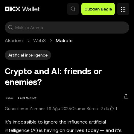
Ana İçeriğe Atla
Cüzdan Bağla
Akademi
Web3
Makale
Artificial intelligence
Crypto and AI: friends or
enemies?
OKX Wallet
1
Güncelleme Zamanı: 19 Ağu 2025
Okuma Süresi: 2 dk
It’s impossible to ignore the influence artificial
intelligence (AI) is having on our lives today — and it's