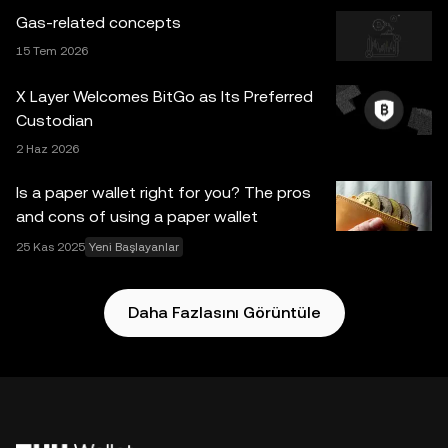
dâhil) yalnızca genel bilgilendirme amaçlıdır. Bazı içerikler
Gas-related concepts
yapay zekâ (AI) araçları tarafından oluşturulmuş veya bu
15 Tem 2026
araçların yardımıyla hazırlanmış olabilir. Bu veri ve
grafiklerin hazırlanmasında gerekli özen gösterilmiş
X Layer Welcomes BitGo as Its Preferred
olmakla birlikte, burada sunulan herhangi bir maddi hata,
Custodian
eksiklik veya kusur için hiçbir sorumluluk ya da yükümlülük
2 Haz 2026
kabul edilmez. OKX Web3 Cüzdan ve yan hizmetleri OKX
Borsası tarafından sunulmamaktadır ve
OKX Web3
Is a paper wallet right for you? The pros
Ekosistemi Hizmet Şartları
koşullarına tabidir.
and cons of using a paper wallet
25 Kas 2025
Yeni Başlayanlar
Daha Fazlasını Görüntüle