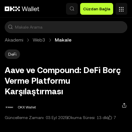
Ana İçeriğe Atla
Cüzdan Bağla
Akademi
Web3
Makale
DeFi
Aave ve Compound: DeFi Borç
Verme Platformu
Karşılaştırması
OKX Wallet
7
Güncelleme Zamanı: 03 Eyl 2025
Okuma Süresi: 13 dk