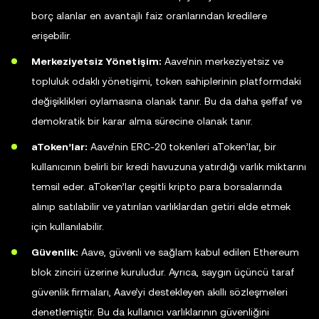
borç alanlar en avantajlı faiz oranlarından kredilere
erişebilir.
Merkeziyetsiz Yönetişim:
Aave’nin merkeziyetsiz ve
topluluk odaklı yönetişimi, token sahiplerinin platformdaki
değişiklikleri oylamasına olanak tanır. Bu da daha şeffaf ve
demokratik bir karar alma sürecine olanak tanır.
aToken’lar:
Aave’nin ERC-20 tokenleri aToken’lar, bir
kullanıcının belirli bir kredi havuzuna yatırdığı varlık miktarını
temsil eder. aToken’lar çeşitli kripto para borsalarında
alınıp satılabilir ve yatırılan varlıklardan getiri elde etmek
için kullanılabilir.
Güvenlik:
Aave, güvenli ve sağlam kabul edilen Ethereum
blok zinciri üzerine kuruludur. Ayrıca, saygın üçüncü taraf
güvenlik firmaları, Aave’yi destekleyen akıllı sözleşmeleri
denetlemiştir. Bu da kullanıcı varlıklarının güvenliğini