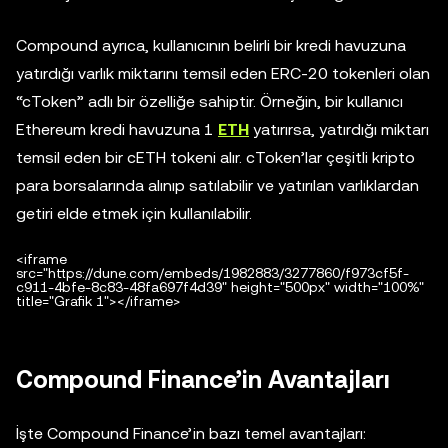
Compound ayrıca, kullanıcının belirli bir kredi havuzuna
yatırdığı varlık miktarını temsil eden ERC-20 tokenleri olan
“cToken” adlı bir özelliğe sahiptir. Örneğin, bir kullanıcı
Ethereum kredi havuzuna 1
ETH
yatırırsa, yatırdığı miktarı
temsil eden bir cETH tokeni alır. cToken’lar çeşitli kripto
para borsalarında alınıp satılabilir ve yatırılan varlıklardan
getiri elde etmek için kullanılabilir.
<iframe
src="https://dune.com/embeds/1982883/3277860/f973cf5f-
c911-4bfe-8c83-48fa697f4d39" height="500px" width="100%"
title="Grafik 1"></iframe>
Compound Finance’in Avantajları
İşte Compound Finance’in bazı temel avantajları: