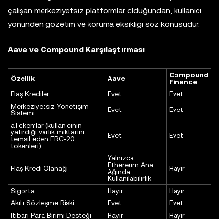
çalışan merkeziyetsiz platformlar olduğundan, kullanıcı
yönünden gözetim ve koruma eksikliği söz konusudur.
Aave ve Compound Karşılaştırması
Compound
Özellik
Aave
Finance
Flaş Krediler
Evet
Evet
Merkeziyetsiz Yönetişim
Evet
Evet
Sistemi
aToken’lar (kullanıcının
yatırdığı varlık miktarını
Evet
Evet
temsil eden ERC-20
tokenleri)
Yalnızca
Ethereum Ana
Flaş Kredi Olanağı
Hayır
Ağında
Kullanılabilirlik
Sigorta
Hayır
Hayır
Akıllı Sözleşme Riski
Evet
Evet
İtibari Para Birimi Desteği
Hayır
Hayır