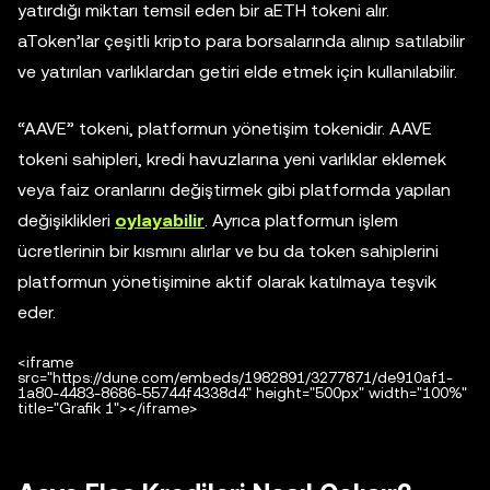
yatırdığı miktarı temsil eden bir aETH tokeni alır.
aToken’lar çeşitli kripto para borsalarında alınıp satılabilir
ve yatırılan varlıklardan getiri elde etmek için kullanılabilir.
“AAVE” tokeni, platformun yönetişim tokenidir. AAVE
tokeni sahipleri, kredi havuzlarına yeni varlıklar eklemek
veya faiz oranlarını değiştirmek gibi platformda yapılan
değişiklikleri
oylayabilir
. Ayrıca platformun işlem
ücretlerinin bir kısmını alırlar ve bu da token sahiplerini
platformun yönetişimine aktif olarak katılmaya teşvik
eder.
<iframe
src="https://dune.com/embeds/1982891/3277871/de910af1-
1a80-4483-8686-55744f4338d4" height="500px" width="100%"
title="Grafik 1"></iframe>