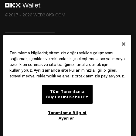
©2017 - 2026 WEB3.OKX.COM
Türkçe/USD
Tanımlama bilgilerini; sitemizin doğru şekilde çalışmasını
sağlamak, içerikleri ve reklamları kişiselleştirmek, sosyal medya
özellikleri sunmak ve site trafiğimizi analiz etmek için
OKX Web3 Hakkında Daha Fazla Bilgi
kullanıyoruz. Aynı zamanda site kullanımınızla ilgili bilgileri;
sosyal medya, reklamcılık ve analiz ortaklarımızla paylaşıyoruz.
Ürün
Tüm Tanımlama
Bilgilerini Kabul Et
Destek
Tanımlama Bilgisi
Ayarları