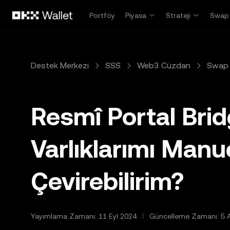
Ana İçeriğe Atla
Portföy
Piyasa
Strateji
Swap
Destek Merkezi
SSS
Web3 Cüzdan
Swap 
Resmî Portal Bri
Varlıklarımı Manu
Çevirebilirim?
Yayımlama Zamanı: 11 Eyl 2024
Güncelleme Zamanı: 5 