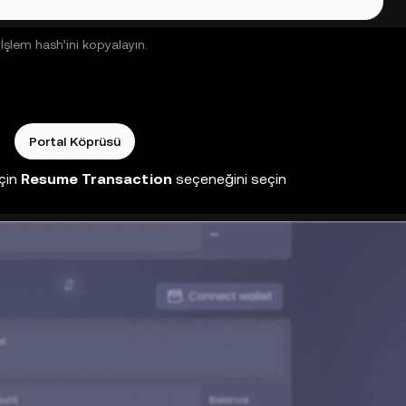
İşlem hash’ini kopyalayın.
Portal Köprüsü
için
Resume Transaction
seçeneğini seçin