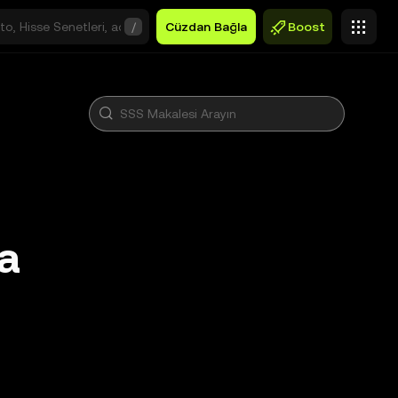
/
Cüzdan Bağla
Boost
ya