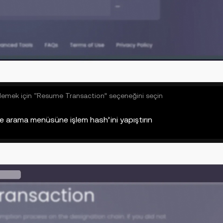
üklemek için “Resume Transaction” seçeneğini seçin
e arama menüsüne işlem hash’ini yapıştırın