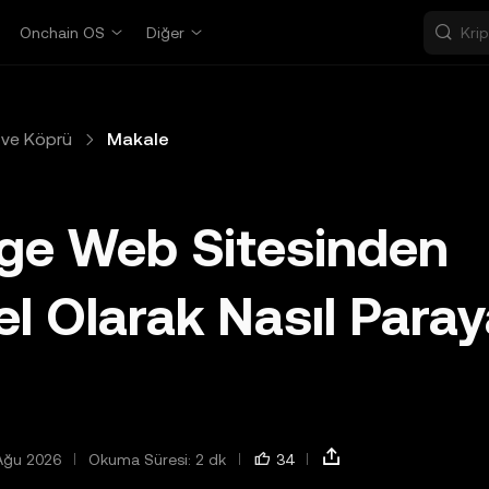
Onchain OS
Diğer
ve Köprü
Makale
dge Web Sitesinden
el Olarak Nasıl Para
Ağu 2026
Okuma Süresi: 2 dk
34