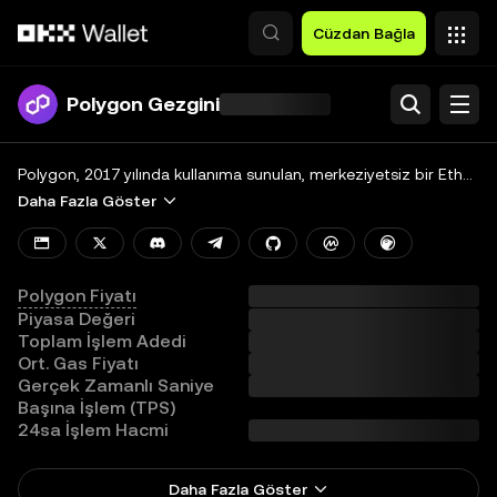
Ana İçeriğe Atla
Cüzdan Bağla
Polygon Gezgini
Ara
Blok Zinciri
Polygon, 2017 yılında kullanıma sunulan, merkeziyetsiz bir Ethereum ölçeklendirme platformudur. Tam akıllı sözleşme işlevselliği ve EVM desteği sunan Polygon, platformundaki geliştiricilerin sözleşmeleri kullanıma sunmalarını ve merkeziyetsiz uygulamalar (dApp) geliştirmelerini kolaylaştırmaktadır. Polygon, geliştiricilerin sağlam güvenlik önlemlerini korurken minimum işlem ücretleriyle ölçeklenebilir ve kullanıcı dostu dApp’ler oluşturmalarını mümkün kılar.
Daha Fazla Göster
Tokenler ve NFT’ler
Geliştiriciler
Polygon Fiyatı
Daha Fazlası
Piyasa Değeri
Toplam İşlem Adedi
Tüm Zincirleri Görüntüle
Ort. Gas Fiyatı
Gerçek Zamanlı Saniye
Başına İşlem (TPS)
24sa İşlem Hacmi
Daha Fazla Göster