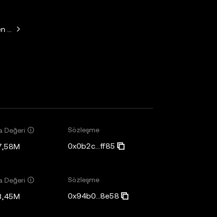
n Horowitz, Paradigm, Variant Fund, SV Angel
Sözleşme
a Değeri
0x0b2c...ff85
7,58M
Sözleşme
a Değeri
0x94b0...8e58
3,45M