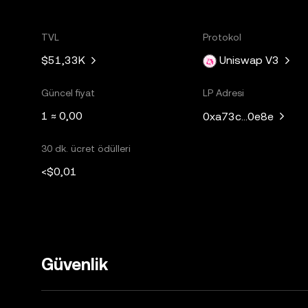
TVL
Protokol
$51,33K
Uniswap V3
Güncel fiyat
LP Adresi
1 ≈ 0,00
0xa73c...0e8e
30 dk. ücret ödülleri
<$0,01
Güvenlik