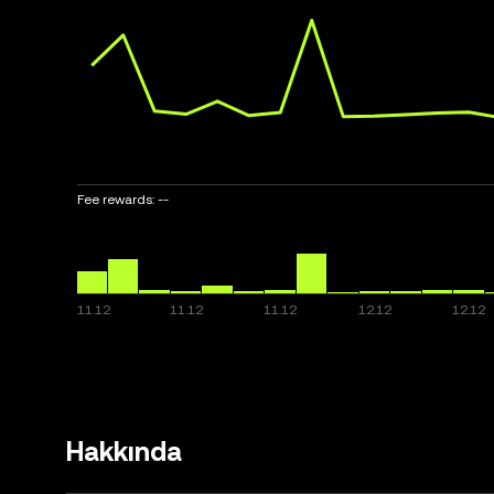
Fee rewards:
--
Hakkında