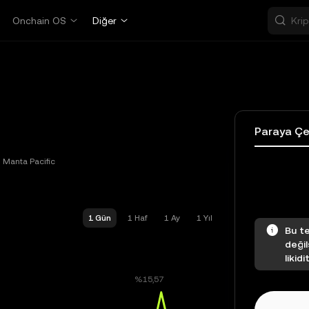
Onchain OS
Diğer
Paraya Çe
Manta Pacific
1 Gün
1 Haf
1 Ay
1 Yıl
Bu te
değil
likidi