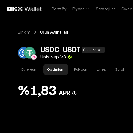
Ana İçeriğe Atla
Portföy
Piyasa
Strateji
Swap
Birikim
Ürün Ayrıntıları
USDC-USDT
Ücret %0,01
Uniswap V3
Ethereum
Optimism
Polygon
Linea
Scroll
%1,83
APR