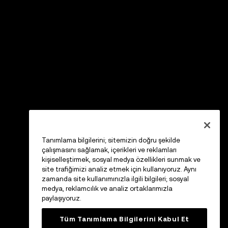
Tanımlama bilgilerini; sitemizin doğru şekilde
çalışmasını sağlamak, içerikleri ve reklamları
kişiselleştirmek, sosyal medya özellikleri sunmak ve
site trafiğimizi analiz etmek için kullanıyoruz. Aynı
zamanda site kullanımınızla ilgili bilgileri; sosyal
medya, reklamcılık ve analiz ortaklarımızla
paylaşıyoruz.
Tüm Tanımlama Bilgilerini Kabul Et