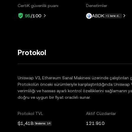
CertiK güvenlik puanı
Denetimler
ABDK
95
/100
+1 tane daha
Protokol
Uniswap V3, Ethereum Sanal Makinesi üzerinde çalıştırılan g
Protokolün önceki sürümleriyle karşılaştırıldığında Uniswap V3,
verimliliği ve hassas ayarlı kontrol özelliklerini sağlamanın 
doğru ve uygun bir fiyat oracle’ı sunar.
Protokol TVL
Aktif Cüzdanlar
$1,41B
121.910
Sıralama: 14